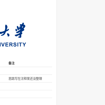
据结构
,
算法
类型
备注
简单模拟
简单模拟
思路写在注释里还没整理