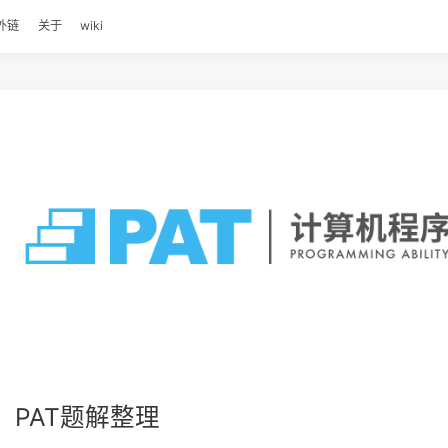
归档
外链
关于
wiki