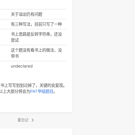
查找元素
简单模拟
简单模拟
有三种做法，我只看了一种
进制转换
字符串处理
简单模拟
关于溢出仍有问题
字符串处理
有三种写法，目前只写了一种
字符串处理
书上思路是反转字符串，还没
尝试
字符串处理
这个题没有看书上的做法，没
带书
NaN
undeclared