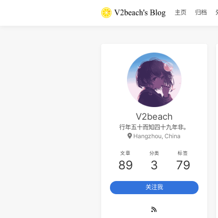
主页
V2beach
行年五十而知四十九年非。
Hangzhou, China
文章
分类
标签
89
3
79
关注我