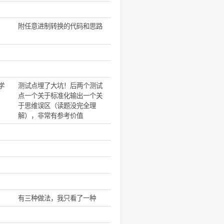
字符串处理
查找元素
简单模拟
查找元素
进制转换
附任意进制转换的代码和思路
进制转换
图形输出
静态链表（还没学
测试点埋了大坑！后两个测试
习其他人的答案）
点一个关于标准化输出一个关
于思维误区（读题没完全理
解），非常有参考价值
字符串处理