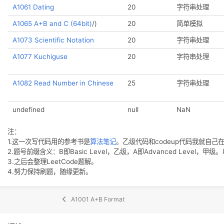
A1036 Boys vs Girls
25
A1042 Shuffling Machine
20
A1046 Shortest Distance
20
A1048 Find Coins
25
A1058 A+B in Hogwarts
20
A1061 Dating
20
A1065 A+B and C (64bit)
/)
20
A1073 Scientific Notation
20
A1077 Kuchiguse
20
A1082 Read Number in Chinese
25
undefined
null