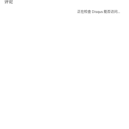
注：
1.这一次写代码用的参考书是
算法笔记
。乙级代码和co
2.题号前缀含义：B即Basic Level，乙级，A即Adva
3.之后会整理LeetCode题解。
4.努力保持刷题，随缘更新。
A1001 A+B Format
评论
正在检查 Dis