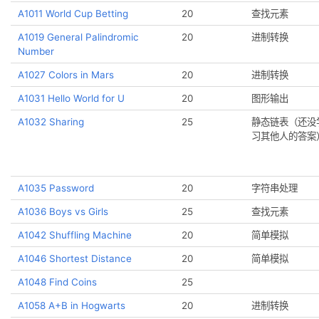
A1005 Spell It Right
20
A1006 Sign In and Sign Out
25
A1009 Product of Polynomials
25
A1011 World Cup Betting
20
A1019 General Palindromic
20
Number
A1027 Colors in Mars
20
A1031 Hello World for U
20
A1032 Sharing
25
A1035 Password
20