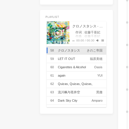
51
I wish you love
Rational Romance
52
Romantica
伍々慧
53
こいのうた
MONGOL800
54
把耳朵叫醒
金海心
PLAYLIST
55
Chamomile Tea
Chance Thrash
クロノスタシス
- きのこ帝国
作词 : 佐藤千亜妃
56
你眼里的光
老番茄 / Cled
作曲 : 佐藤千亜妃
コンビニエンスストア
00:00
/
00:30
57
You outside my window
で
350mlの缶ビール買っ
て
きみと夜の散歩
きのこ帝国
58
クロノスタシス
きのこ帝国
時計の針は0時を差し
てる
“クロノスタシス”って
59
LET IT OUT
福原美穂
知ってる？
知らないときみが言う
時計の針が止まって見
60
Cigarettes & Alcohol
Oasis
える
現象のことだよ
Holiday's midnight
61
again
YUI
少し汗ばんだ手のひら
が
子供みたいな体温
62
Quizas, Quizas, Quizas,
誰も知らない場所に行
きたい
誰も知らない秘密を知
Nat King Cole
63
流川枫与苍井空
黑撒
りたい
街灯の下で きみの髪が
ゆらゆら揺れて 夢のよ