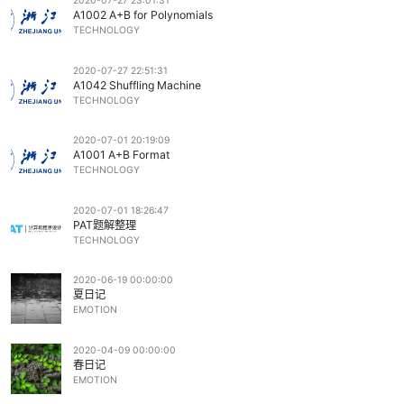
关于婚姻
EMOTION
2020-07-27 23:01:31
A1002 A+B for Polynomials
TECHNOLOGY
2020-07-27 22:51:31
A1042 Shuffling Machine
TECHNOLOGY
2020-07-01 20:19:09
A1001 A+B Format
TECHNOLOGY
2020-07-01 18:26:47
PAT题解整理
TECHNOLOGY
2020-06-19 00:00:00
夏日记