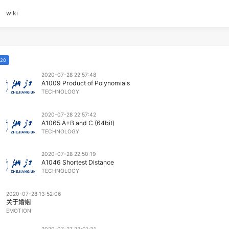
链
关于
wiki
2020
2020-07-28 22:57:48
A1009 Product of Polynomials
TECHNOLOGY
2020-07-28 22:57:42
A1065 A+B and C (64bit)
TECHNOLOGY
2020-07-28 22:50:19
A1046 Shortest Distance
TECHNOLOGY
2020-07-28 13:52:06