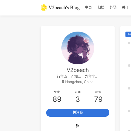
37
Until I Found You
主页
归档
外
Stephen Sanchez
38
Something Like That
Tim McGraw
39
Uptown Funk
Mark Ronson / Bruno Mars
40
Dumb Ways to Die
Oliver McGill
41
Gangsta's Paradise
Coolio / L.V.
42
Boys
Lizzo
43
Neo Soul Progression(Cover
Royziv)（翻自 Royziv）
炜子
44
50 Ways to Say Goodbye
Train
V2beach
45
We Three
The Ink Spots
行年五十而知四十九年非。
46
Yes-No
オフコース
Hangzhou, China
47
Happy Together
The Turtles
文章
分类
标签
89
3
79
48
MILABO
ずっと真夜中でいいのに。
49
Don't Stop Me Now
Queen
关注我
50
Bohemian Rhapsody
Queen