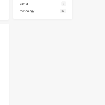
分类
emotion
20
gamer
7
technology
62