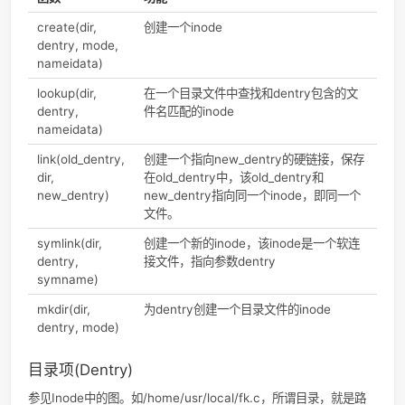
向A的inode所指资源，所以删掉A不影响B，软链接（符号链
是B指向A，A删除后B的inode指向也不再有效。
索引节点的结构
部分inode domain
类型
域名
描述
struct
i_sb
指向inode所在的
super_block *
superblock对象
struct list_head
i_dentry
这是一个双向链表的头节
点，链表中保存的是指向
inode的dentry对象
unsigned long
i_ino
inode编号
umode_t
i_mode
文件类型和访问权限域
unsigned int
i_nlink
指向该inode的硬链接数
量，为0时意味着该inod
销毁了