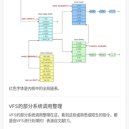
文件对象，文件数据结构用于存放打开文件与进程之间进行交
有关信息。
文件，是一组在逻辑上具有完整意义的信息项的系列。在Linux
除了普通文件，其他诸如目录、设备、套接字等也以文件被对
总之，“一切皆文件”。 [4]
“一切皆是文件”是 Unix/Linux 的基本哲学之一。不仅普通的
目录、字符设备、块设备、 套接字等在 Unix/Linux 中都是以
被对待；它们虽然类型不同，但是对其提供的却是同一套操作
面。
其数据结构自然包含了它对应的dentry目录项，和文件操作等
信息。
文件数据结构
部分file domain
类型
域名
描述