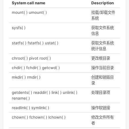
struct dentry *
f_dentry
和该file对应的dentry
struct
f_vfsmnt
file所在的文件系统（文件
vfsmount *
统挂载的数据结构）
unsigned int
f_flags
打开文件时使用的flag
mode_t
f_mode
进程access mode
struct
f_op
file operations，文件操
file_operations
数
*
部分dentry operations（存储在d_op中）
函数
功能
open(inode, file)
打开文件
llseek(file, offset, origin)
移动文件指针
read(file, buf, count, offset)
读文件