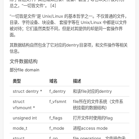
dentry cache将已经查找过的路径缓存在内存中，这样下次
时候就不需要重新读取每一级的目录文件进行查找，可以直接
dentry cache获得对应的inode。[3]
目录项的结构
部分dentry domain
类型
域名
描述
atomic_t
d_count
dentry对象的使用计
器
struct inode *
d_inode
dentry指向的inode
struct dentry *
d_parent
指向上级目录的dentr
struct qstr
d_name
文件名
struct list_head
d_subdirs
如果当前dentry是目
的dentry，那么双向
表保存的是所有子目