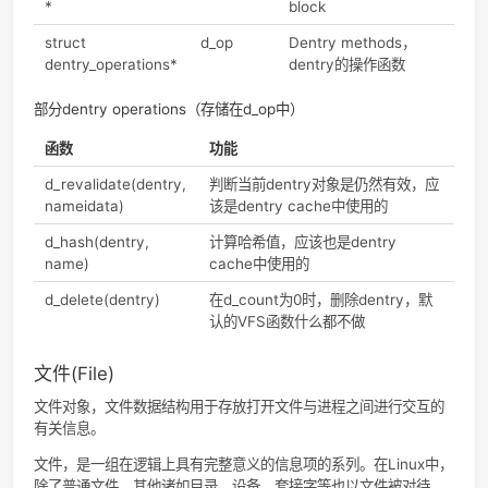
dentry结构的主要用途就是建立文件名和相关的inode之间的
系。一个文件系统中的dentry对象都被放在一个Hash散列表
同时不再使用的dentry对象被放到超级块指向的一个LRU链表
在某个时间点会删除比较老的对象以释放内存。 [2]
当目录被读入内存，VFS就会把目录转换成基于dentry数据结
一个目录项对象，也就是dentry结构体定义的一个目录项，超
里记录了挂在了目录的信息，
进程查找路径的时候，对路径名
的每个目录，VFS都创建一个这样的对象。
目录项的作用
dentry数据结构用于将inode（表示文件）和目录项（表示文
径）关联起来。inode中是没有文件路径的，所以需要dentry
文件路径和文件关联起来。dentry在磁盘中没有对应的镜像，
不需要考虑该dentry是否需要更新。
内核在进行路径查找的时候会为每一级都建立一个dentry，比
如/home/damon/cppfile/test.cpp。就需要建立5个dentry
一个是根目录/，第二个是home,第5个是test.cpp）。