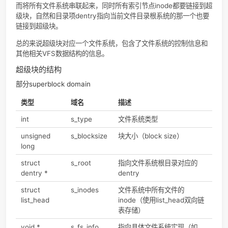
载、读写inode节点等等。
值得一提的是
，从这里就可以看出所谓VFS是一个介于文件系
用户进程之间的一个抽象层的含义，VFS定义了superblock，
求每个文件系统都要根据superblock里给出的函数接口（C中
在于结构体里的函数指针，很像Java的接口类就这么叫了），
用户呈现出下文中那些VFS可以处理的系统调用，达到了抽象
者中间层的效果。
超级块的作用
保存了文件系统的各种信息以及可以对其执行的操作。超级块
构在下面的表里，可以更清楚地发现超级块用来存储文件系统
制信息，包含了文件系统类型、状态、块大小、VFS的目录项
息、VFS索引节点信息，以及包含了对文件系统操作函数的函
针等，存放于磁盘的特定扇区。
上文已经分析过了，VFS是介于不同类型文件系统之上，用户
之下的一个软件层，VFS中的超级块数据结构就用来在顶层抽
同的文件系统，每个文件系统都对应一个超级块，每个超级块
到由struct superblock*定义的一个VFS中的superblock链