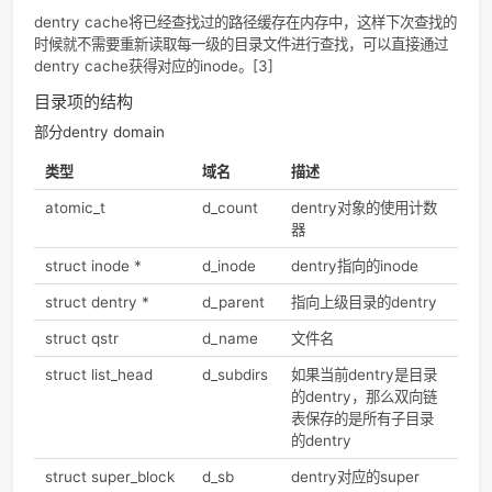
dentry,
件名匹配的inode
nameidata)
link(old_dentry,
创建一个指向new_dentry的硬链接，保
dir,
在old_dentry中，该old_dentry和
new_dentry)
new_dentry指向同一个inode，即同一
文件。
symlink(dir,
创建一个新的inode，该inode是一个软
dentry,
接文件，指向参数dentry
symname)
mkdir(dir,
为dentry创建一个目录文件的inode
dentry, mode)
目录项(Dentry)
参见Inode中的图。如/home/usr/local/fk.c，所谓目录，就
径中的home（家目录）等路径组成项，而Linux将目录也视为
件，而不是文件夹的概念，所以称之为目录条目，或者目录项
dentry。