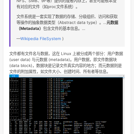
要记住数据被写入到了哪个文件中。
文件系统通常使用硬盘和光盘这样的存储设备，并维护文
在设备中的物理位置。但是，实际上文件系统也可能仅仅
一种访问数据的界面而已，实际的数据是通过网络协议（
NFS、SMB、9P等）提供的或者内存上，甚至可能根本没
有对应的文件（如proc文件系统）。
文件系统是一套实现了数据的存储、分级组织、访问和获
等操作的抽象数据类型（Abstract data type）。…
元数
（Metadata）
包含文件的基本信息。…
—
Wikipedia FileSystem
)
文件都有文件名与数据，这在 Linux 上被分成两个部分：用户
(user data) 与元数据 (metadata)。用户数据，即文件数据块
(data block)，数据块是记录文件真实内容的地方；而元数据
文件的附加属性，如文件大小、创建时间、所有者等信息。