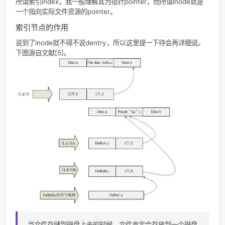
表存储）
void *
s_fs_info
指向具体文件系统实现（如
ext2）的特有的数据结构
struct
s_op
superblock的操作函数（
superblock*
体里都是函数指针）
部分superblock operations（存储在s_op中）
函数
功能
alloc_inode(sb)
为一个inode对象分配空间
destroy_inode(inode)
销毁一个inode对象
read_inode(inode)
从磁盘中读取inode数据，填充作
传入参数的inode对象
write_inode(inode,
使用内存中的inode信息更新磁盘
flag)
的inode信息