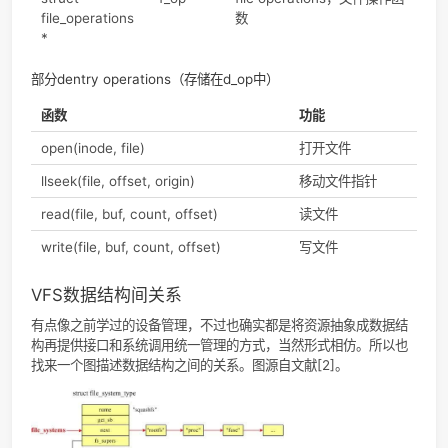
的dentry
struct super_block
d_sb
dentry对应的super
*
block
struct
d_op
Dentry methods，
dentry_operations*
dentry的操作函数
部分dentry operations（存储在d_op中）
函数
功能
d_revalidate(dentry,
判断当前dentry对象是仍然有效，
nameidata)
该是dentry cache中使用的
d_hash(dentry,
计算哈希值，应该也是dentry
name)
cache中使用的
d_delete(dentry)
在d_count为0时，删除dentry，
认的VFS函数什么都不做
文件(File)