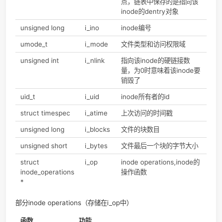
当文件存储到磁盘上去的时候，文件肯定会存放到一个磁
位置上，可以这样想象，既然文件数据是存放在磁盘上的
如果我们知道这个文件数据的地址，当我们想要读写文件
时候，我们是不是直接使用这个地址去找到文件就可以了
呢？ [5]
所谓的索引节点指向磁盘的一块数据，一个文件，而每一个目
dentry中都包含了文件名和inode索引节点，我们一般不能直
到索引节点，所以需要目录项提供我们文件名，通过文件名得
定的inode指向所需的文件资源。这里就又会牵扯到两个简单的
念，Linux的文件共享用到了文件链接，硬链接是直接文件B直