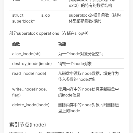
而将所有文件系统串联起来，同时所有索引节点inode都要链
级块，自然和目录项dentry指向当前文件目录根系统的那一个
链接到超级块。
总的来说超级块对应一个文件系统，包含了文件系统的控制信
其他相关VFS数据结构的信息。
超级块的结构
部分superblock domain
类型
域名
描述
int
s_type
文件系统类型
unsigned
s_blocksize
块大小（block size）
long
struct
s_root
指向文件系统根目录对应的
dentry *
dentry
struct
s_inodes
文件系统中所有文件的
list_head
inode（使用list_head双向