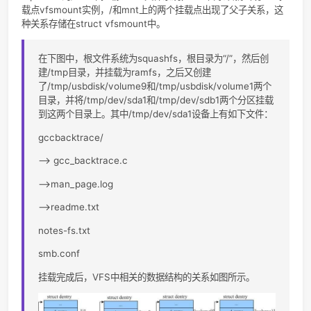
statfs( ) fstatfs( ) ustat( )
获取文件系
统计信息
chroot( ) pivot root( )
更改根目录
chdir( ) fchdir( ) getcwd( )
操作当前目
mkdir( ) rmdir( )
创建和销毁
录
getdents( ) readdir( ) link( ) unlink( )
处理目录项
rename( )
readlink( ) symlink( )
操作软链接
chown( ) fchown( ) lchown( )
修改文件所
者
chmod( ) fchmod( ) utime( )
修改文件属
stat( ) fstat( ) lstat( ) access( )
读取文件状