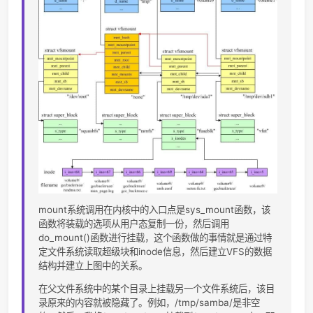
open( ) close( ) creat( ) umask( )
打开和关闭
件
dup( ) dup2( ) fcntl( )
处理文件描
符
select( ) poll( )
异步I / O通
truncate( ) ftruncate( )
变更档案大
lseek( ) llseek( )
更改文件指
read( ) write( ) readv( ) writev( )
进行文件I / 
sendfile( ) readahead( )
操作
pread( ) pwrite( )
查找文件并
问它
mmap( ) munmap( ) madvise( )
处理文件内
mincore( )
映射
fdatasync( ) fsync( ) sync( ) msync( )
同步文件数