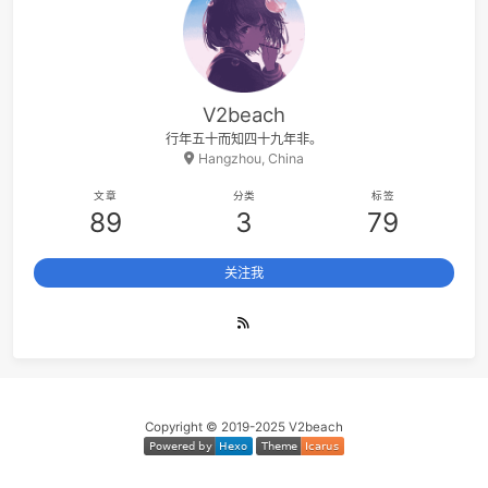
mount系统调用在内核中的入口点是sys_mount函数，该
函数将装载的选项从用户态复制一份，然后调用
do_mount()函数进行挂载，这个函数做的事情就是通过特
定文件系统读取超级块和inode信息，然后建立VFS的数据
结构并建立上图中的关系。
在父文件系统中的某个目录上挂载另一个文件系统后，该
录原来的内容就被隐藏了。例如，/tmp/samba/是非空
的，然后，我将/tmp/dev/sda1挂载到/tmp/samba上，
这时/tmp/samba/目录下就只能看到/tmp/dev/sda1设备
上的文件，直到将该设备卸载，原来目录中的文件才会显
出来。这是通过struct vfsmount中的mnt_mountpoint
mnt_root两个成员来实现的，这两个成员分别保存了在父
文件系统中挂载点的dentry和在当前文件系统中挂载点的
dentry，在卸载当前挂载点之后，可以找回挂载目录在父
件系统中的dentry对象。
—引自文献[2]