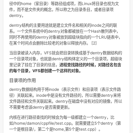
uid_t
i_uid
inode所有者的id
struct timespec
i_atime
上次访问的时间戳
unsigned long
i_blocks
文件的块数目
unsigned short
i_bytes
文件最后一个块的字节大
struct
i_op
inode operations,inod
inode_operations
操作函数
*
部分inode operations（存储在i_op中）
函数
功能
create(dir,
创建一个inode
dentry, mode,
nameidata)
lookup(dir,
在一个目录文件中查找和dentry包含的