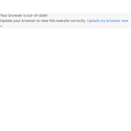
参考文献
[1]
The Common File Model - Linux Kernel Reference
[2]
Linux 虚拟文件系统（VFS）介绍
[3]
VFS中的数据结构（superblock、dentry、inode、file）
[4]
从文件 I/O 看 Linux 的虚拟文件系统
[5]
深入理解linux i节点(inode)
小结
其实是作为实验报告来用的♪(\^∇\^*)。
其他的比如VFS的I/O，关于Linux的VFS还有很多知识亟待学
今后有时间再继续学习。
2023-10-29
时隔多年搭了台FreeBSD OS的NAS再回来看这篇文章，感慨