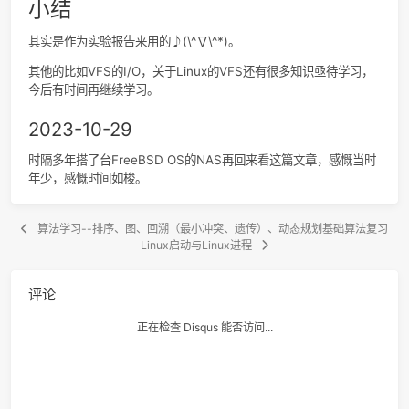
squashfs文件系统，/目录项会出现一个挂载点，再在根文件
squashfs的/mnt中挂载ramfs文件系统，mnt目录项就出现
载点vfsmount实例，/和mnt上的两个挂载点出现了父子关系
种关系存储在struct vfsmount中。
在下图中，根文件系统为squashfs，根目录为“/”，然后创
建/tmp目录，并挂载为ramfs，之后又创建
了/tmp/usbdisk/volume9和/tmp/usbdisk/volume1两个
目录，并将/tmp/dev/sda1和/tmp/dev/sdb1两个分区挂
到这两个目录上。其中/tmp/dev/sda1设备上有如下文件
gccbacktrace/
——> gcc_backtrace.c
——>man_page.log
——>readme.txt
notes-fs.txt