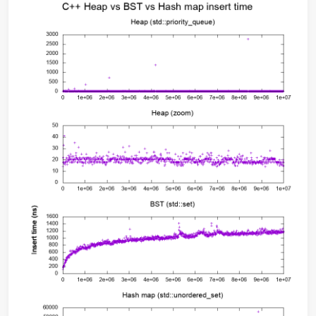
素的值
界 $\Omega(\log
(decrease-
\log n)$，上界
key)
$O(2^{2\sqrt{\log
\log n}})$）
是否支持可
$\checkmark$
$\times$
$
持久化
increase key呢？
详细复习一下七年前学的二叉堆和二叉搜索树：
Why is Binary Heap is better than BST for Priority Queu
What is the underlying data structure of a STL set in C
玩熟练这下面这仨复杂高效的 STL 容器的数据结构（二叉堆、
搜索树（→二叉平衡树→红黑树）、哈希桶）基本就对算法题
据结构得心应手了吧。
二叉堆Binary Heap