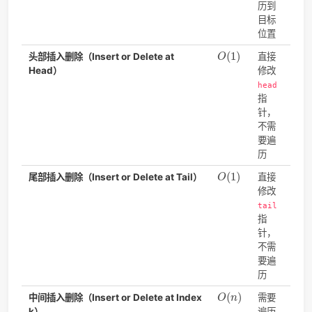
C++ 的 std::list、Java 的 java.util.LinkedList、Python 
collections.deque（下文讲）
都是双向链表的实现。如图每
点比单向链表多维护一个
prev 指针
，因此在 O(1) 的时间内
取前驱结点，进而加速了插入和删除操作。
操作
时间
说
复杂
度
O
(
n
)
(
)
读写
由
O
n
链
不
持
机
问
必
从
或
部