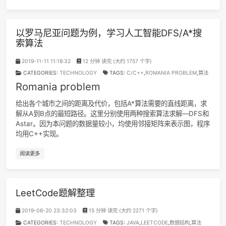
Romania Problem为例，
回溯法
用来解决了一个著名
八皇后
问
这里当作CSP问题来处理就同时使用了
Min-Conflicts和Gene
Algorithm(GA)
，
动态规划
解决
TSP
旅行商问题。
阅读更多
以罗马尼亚问题为例，学习人工智能DFS/A*
索算法
2019-11-11 11:18:32
12 分钟 读完 (大约 1757 个字)
CATEGORIES:
TECHNOLOGY
TAGS:
C/C++
,
ROMANIA PROBLEM
Romania problem
给出各个城市之间的距离及代价，包括A*算法需要的直线距离
解从A到B点的最短路径。这里分别使用两种搜索算法求解—DF
Astar。因为本问题的数据量较小，均使用邻接矩阵来表示图，
均用C++实现。