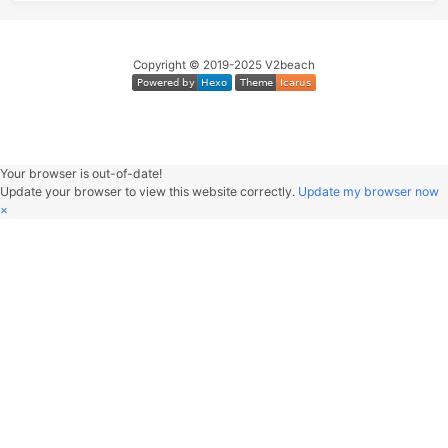
27
枝江
九重临 / 小心台
28
Summer
晚星Av
PLAYLIST
29
Spring
向晚Ava / 爱郊野不爱派
作曲 : Wolfgang Amadeus Mozart
30
咚咚
啥都想学菜鸟Y
纯音乐，请欣赏
00:00
/
00:30
31
Promise
山岡
32
Piano Concerto No. 23 in A major, K488:2. Adagio
Maurizio Pollini / Wiener Philharmoniker / Karl Bö
33
Maniac
Michael Sembel
34
The Big Rock Candy Mountain
Harry McClinto
35
Take My True Love By The Hand
The Limelite
36
爱
莫文
37
Until I Found You
Stephen Sanch
38
Something Like That
Tim McGr
39
Uptown Funk
Mark Ronson / Bruno Ma
40
Dumb Ways to Die
Oliver McGi