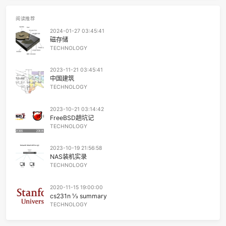
1
Don't Let Me Down
John Lenn
2
In My Life
The Beatl
肄业倒计时
3
I Got The Same Old Blues
J.J. Ca
今天交完房租，结束了在这个出租屋的第 25 个月。感谢邻居早
4
Every Breath You Take
The Poli
点准时响起的电钻，把我赶来北街咖啡，赶来大食堂。无论是
还是现在，在家里一个人呆着只会让我腐烂发臭，turn into th
5
反乌托邦Pt.2
亞細亞曠世奇才 / 洛天依Official / 乌托
Rotten of Black Gulch。
6
恋曲1990
罗大
肄业(yì yè, Dropping Out)，肆业(sì yè, 勤于所业)。根据汉
7
为爱痴狂
刘若
肄的意思有：「肄，習也。」「肄，嫩條也。」「肄，勞也。
是个“退学”的仁慈版本。
8
Empire State Of Mind
JAŸ-Z / Alicia Ke
9
杀死那个石家庄人
万能青年旅
By all means marry. If you get a good wife, you’ll be ha
If you get a bad one, you’ll become a philosopher.
10
The Sound Of Silence
Simon & Garfunk
(Socrates，苏格拉底有个好老婆还是坏老婆呢)
11
我爱的人
陈小
12
Natural
Imagine Drago
上一页
13
Seven Nation Army
The White Strip