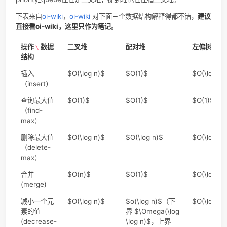
(
1
)
访问栈顶 (
/
)
O
top
peek
O
(
n
(
查找 (
)
O
n
search
queue
FIFO (first-in first-out)
C++有std::queue（deque的adaptor），Java有
Queue<E>
Python里提供了线程安全的队列实现。