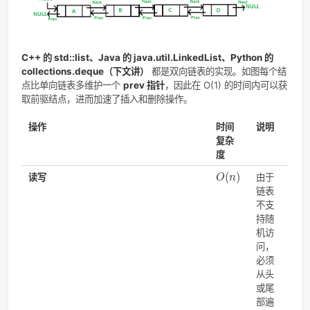
C++ 的 std::vector、Java 的 ArrayList、Python 的 list
都
动态数组的实现，数组的元素在内存中是
连续存储
的。
时间复杂度：
读写：O(1)
，内存中连续存储所以支持快速随机访问。
增删：如图所示，在元素占满数组时会开两倍内存，并把
复制过去。O(n)。若不满：
尾部插入删除：O(1)
。
中间或前部插入删除：O(n)
，保持内存连续。
list
list 底层实现：
双向链表
（doubly linked list）