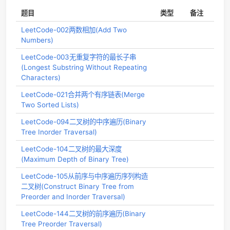
阅读更多
LeetCode题解整理
2019-06-20 23:32:03
15 分钟 读完 (大约 2271 个字)
CATEGORIES:
TECHNOLOGY
TAGS:
JAVA
,
LEETCODE
,
数据结构
,
算
题目
类型
备
LeetCode-002两数相加(Add Two
Numbers)
LeetCode-003无重复字符的最长子串
(Longest Substring Without Repeating
Characters)
LeetCode-021合并两个有序链表(Merge
Two Sorted Lists)