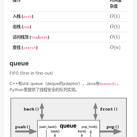
deque跟vector有些像，内部结构稍微复杂一些，在存非常长
列时deque会更高效地扩展，因为vector此时重新分配内存
（reallocation, O(n)）会开销很大。
这篇文章
gif失效了。
在 Python 里 deque 是用双向链表串连起内存块。
3.8.1的源
这
。与之类似的
list（是C语言优化的指针数组）
在增删头部
（pop(0) 或 insert(0, v)）时有 O(n) 的内存移动成本，但对
长度的快速操作做了优化。
stack
LIFO (last-in first-out)
C++有std::stack（deque的adaptor）Java有
（Ja
Stack<E>
的栈顶叫peek，C++和Python都叫top），Python里可以用li
deque模拟。