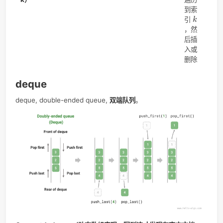
历
目
位
O
(
1
)
(
1
)
头部插入删除（Insert or Delete at
直
O
Head）
修
hea
指
针
不
要
历
O
(
1
)
(
1
)
尾部插入删除（Insert or Delete at Tail）
直
O
修
tai
指
针
不
要
历