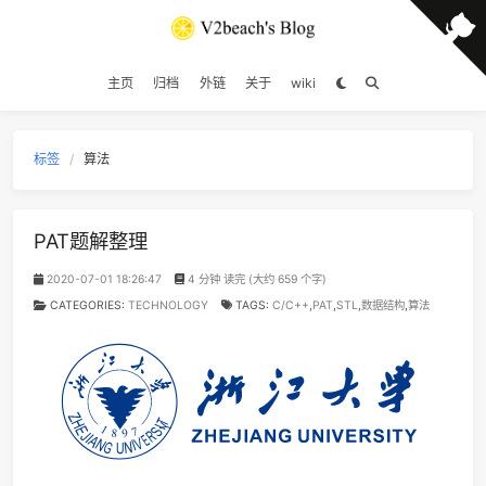
主页
归档
外链
关于
wiki
标签
算法
PAT题解整理
2020-07-01 18:26:47
4 分钟 读完 (大约 659 个字)
CATEGORIES:
TECHNOLOGY
TAGS:
C/C++
,
PAT
,
STL
,
数据结构
,
算