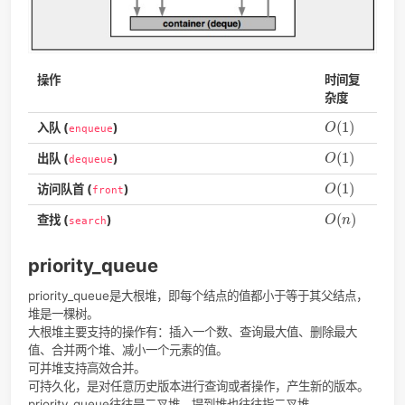
操作
时间
杂度
O
(
1
)
(
1
)
入栈 (
)
O
push
O
(
1
)
(
1
)
出栈 (
)
O
pop
O
(
1
)