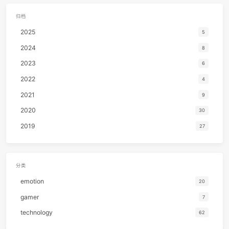
14
君と僕 (feat. 松井祐貴)
井草圣二 / 松井祐
15
Something Stupid
Frank Sinat
16
Aruarian Dance
Nujabes / Fat J
17
The Last Of Us
Beyond The Guit
18
Ashes
Stell
V2beach
19
Can't Help Falling in Love
Elvis Presl
行年五十而知四十九年非。
20
No Fear In My Heart
朴
Hangzhou, China
21
世界第一等
伍
文章
分类
标签
22
Yellow
Coldpl
89
3
79
23
摇滚一下吧
随3
关注我
24
突然的自我 (Live)
伍
25
Boyish
Japanese Breakfa
26
平淡日子里的刺
宋冬