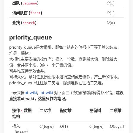
操作
时间
杂度
O
(
1
)
入栈 (
)
(
1
)
push
O
O
(
1
)
出栈 (
)
(
1
)
pop
O
O
(
1
)
访问栈顶 (
/
)
(
1
)
top
peek
O
O
(
n
)
查找 (
)
(
)
search
O
n
queue
FIFO (first-in first-out)
C++有std::queue（deque的adaptor），Java有
Queue<E>
Python里提供了线程安全的队列实现。