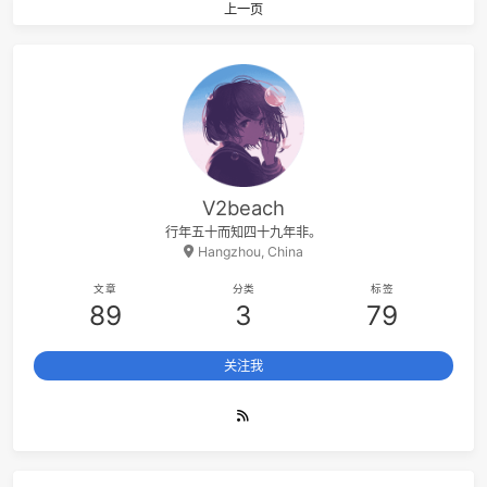
By all means marry. If you get a good wife, you’ll be ha
If you get a bad one, you’ll become a philosopher.
(Socrates，苏格拉底有个好老婆还是坏老婆呢)
Java was started but returned exit
code=1？
2019-06-20 20:57:25
1 分钟 读完 (大约 162 个字)
CATEGORIES:
TECHNOLOGY
TAGS:
ECLIPSE
,
JAVA
如果你也像我一样在「运行时」遇
了下图这样的问题。
阅读更多
概率论几大分布的期望和方差证明整合