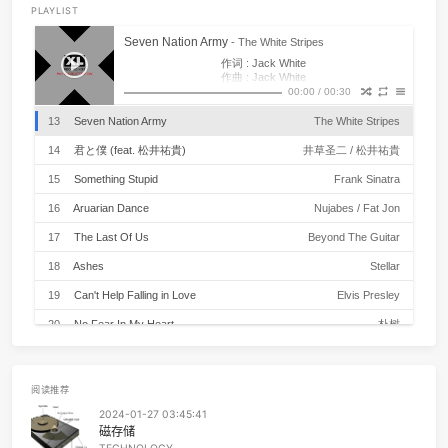
2019-06-06 15:39:38
8 分钟 读完 (大约 1214 个字)
CATEGORIES:
TECHNOLOGY
TAGS:
概率论与数理统计
前言
简介
本文是对概率论中常见分布包括二项分布、0-1分布、泊松
布、均匀分布、正态分布、指数分布的期望和方差的证明整合
加自己的推导或理解。
原文我发在
csdn
，引用的公式来源也在
csdn
。
阅读更多
数组指针＆指针数组、函数指针＆指针函数、
构体指针＆结构体内函数指针的使用和区分--