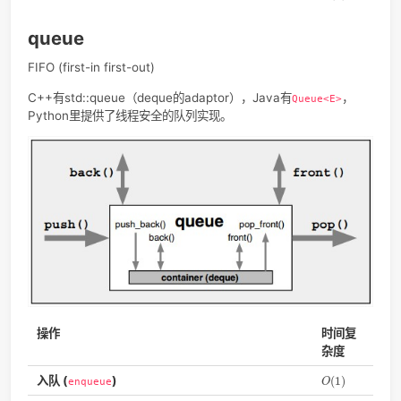
C++有std::stack（deque的adaptor）Java有
（Ja
Stack<E>
的栈顶叫peek，C++和Python都叫top），Python里可以用li
deque模拟。