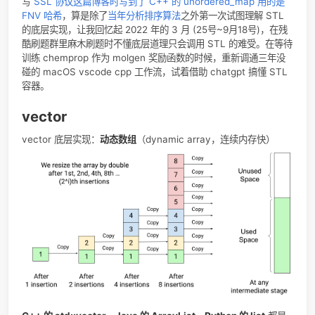
undefined
null
Na
2025-3-19
写
SSL 协议这篇博客时写到了 C++ 的 unordered_map 用
FNV 哈希
，算是除了
当年分析排序算法
之外第一次试图理解 ST
的底层实现，让我回忆起 2022 年的 3 月 (25号~9月18号)，
酷刷题群里麻木刷题时不懂底层道理只会调用 STL 的难受。在
训练 chemprop 作为 molgen 奖励函数的时候，重新调通三
碰的 macOS vscode cpp 工作流，试着借助 chatgpt 搞懂 S
容器。
vector
vector 底层实现：
动态数组
（dynamic array，连续内存快）