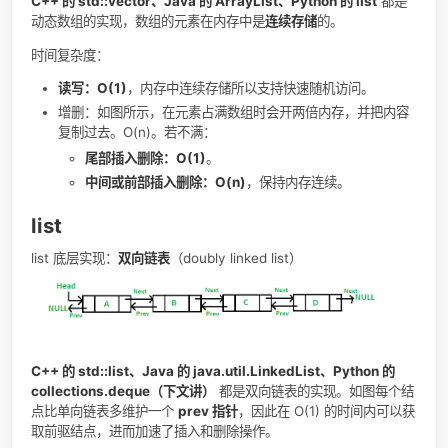
C++ 的 std::vector、Java 的 ArrayList、Python 的 list
都
动态数组的实现，数组的元素在内存中是
连续存储
的。
时间复杂度：
读写：O(1)
，内存中连续存储所以支持快速随机访问。
增删：如图所示，在元素占满数组时会开两倍内存，并把
复制过去。O(n)。若不满：
尾部插入删除：O(1)
。
中间或前部插入删除：O(n)
，保持内存连续。
list