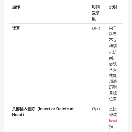
list 底层实现：
双向链表
（doubly linked list）
C++ 的 std::list、Java 的 java.util.LinkedList、Python 
collections.deque（下文讲）
都是双向链表的实现。如图每
点比单向链表多维护一个
prev 指针
，因此在 O(1) 的时间内
取前驱结点，进而加速了插入和删除操作。
操作
时间
说
复杂
度
O
(
n
)
读写
由
(
)
O
n
链
不
持