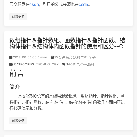
肄业倒计时
今天交完房租，结束了在这个出租屋的第 25 个月。感谢邻居早
点准时响起的电钻，把我赶来北街咖啡，赶来大食堂。无论是
还是现在，在家里一个人呆着只会让我腐烂发臭，turn into th
Rotten of Black Gulch。
肄业(yì yè, Dropping Out)，肆业(sì yè, 勤于所业)。根据汉
肄的意思有：「肄，習也。」「肄，嫩條也。」「肄，勞也。
是个“退学”的仁慈版本。