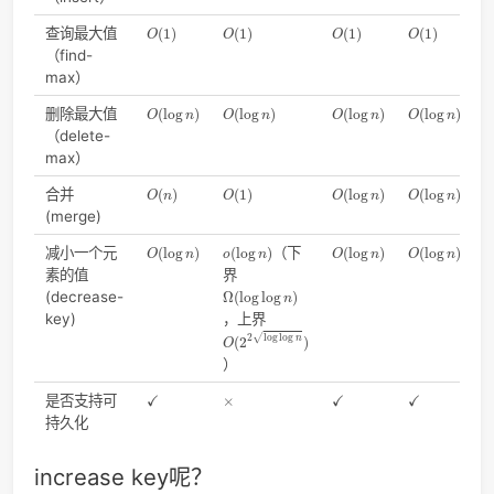
操作
时间
杂度
O
(
1
)
入队 (
)
(
1
)
enqueue
O
O
(
1
)
出队 (
)
(
1
)
dequeue
O
O
(
1
)
访问队首 (
)
(
1
)
front
O
O
(
n
)
查找 (
)
(
)
search
O
n
priority_queue
priority_queue是大根堆，即每个结点的值都小于等于其父结