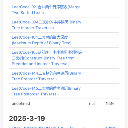
LeetCode-003无重复字符的最长子串
(Longest Substring Without Repeating
Characters)
LeetCode-021合并两个有序链表(Merge
Two Sorted Lists)
LeetCode-094二叉树的中序遍历(Binary
Tree Inorder Traversal)
LeetCode-104二叉树的最大深度
(Maximum Depth of Binary Tree)
LeetCode-105从前序与中序遍历序列构造
二叉树(Construct Binary Tree from
Preorder and Inorder Traversal)
LeetCode-144二叉树的前序遍历(Binary
Tree Preorder Traversal)
LeetCode-145二叉树的后序遍历(Binary
Tree Postorder Traversal)