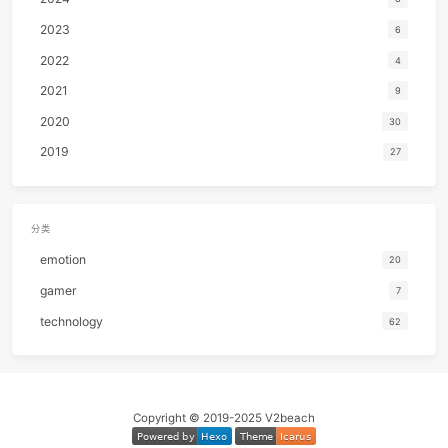
V2beach
行年五十而知四十九年非。
1
Don't Let Me Down
John Lenn
Hangzhou, China
2
In My Life
The Beatl
文章
分类
标签
3
I Got The Same Old Blues
J.J. Ca
89
3
79
4
Every Breath You Take
The Poli
关注我
5
反乌托邦Pt.2
亞細亞曠世奇才 / 洛天依Official / 乌托
6
恋曲1990
罗大
7
为爱痴狂
刘若
8
Empire State Of Mind
JAŸ-Z / Alicia Ke
9
杀死那个石家庄人
万能青年旅
PLAYLIST
10
The Sound Of Silence
Simon & Garfunk
Seven Nation Army
- The White Stripes
11
我爱的人
陈小
作词 : Jack White