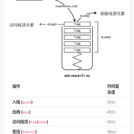
C++ 的 deque：分块（chunks）存储，
每个内存块chunk都
长的vector，
用一个
指针队列
（map，如图所示）管理这些内
块，保持物理不连续但逻辑连续，
map本身也是一个vector。
deque跟vector有些像，内部结构稍微复杂一些，在存非常长
列时deque会更高效地扩展，因为vector此时重新分配内存
（reallocation, O(n)）会开销很大。
这篇文章
gif失效了。
在 Python 里 deque 是用双向链表串连起内存块。
3.8.1的源
这
。与之类似的
list（是C语言优化的指针数组）
在增删头部
（pop(0) 或 insert(0, v)）时有 O(n) 的内存移动成本，但对
长度的快速操作做了优化。
stack
LIFO (last-in first-out)