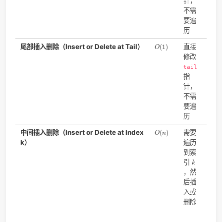
机
问
必
从
或
部
历
目
位
O
(
1
)
头部插入删除（Insert or Delete at
直
(
1
)
O
Head）
修
hea
指
针
不
要
历
O
(
1
)
尾部插入删除（Insert or Delete at Tail）
直
(
1
)
O
修