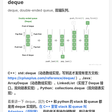
tai
指
针
不
要
历
O
(
n
)
中间插入删除（Insert or Delete at Index
需
(
)
O
n
k）
遍
到
引
，
后
入
删
deque
deque, double-ended queue,
双端队列
。