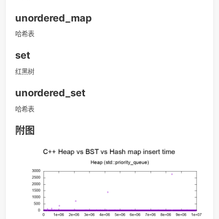
（delete-
max）
O
(
n
)
O
(
1
)
O
(
log
n
)
O
(
l
合并
(
)
(
1
)
(
log
)
(
l
O
n
O
O
n
O
(merge)
O
(
log
n
)
o
(
log
n
)
O
(
log
n
)
O
(
l
减小一个元
（下
(
log
)
(
log
)
(
log
)
(
l
O
n
o
n
O
n
O
素的值
界
Ω
(
log
log
n
)
(decrease-
Ω
(
log
log
)
n
key)
，上界
O
(
2
2
log
log
n
)
2
log
log
√
n
(
2
)
O
）
✓
✓
✓
×
✓
✓
✓
是否支持可
×
持久化
increase key呢？
详细复习一下七年前学的二叉堆和二叉搜索树：
Why is Binary Heap is better than BST for Priority Queu
What is the underlying data structure of a STL set in C