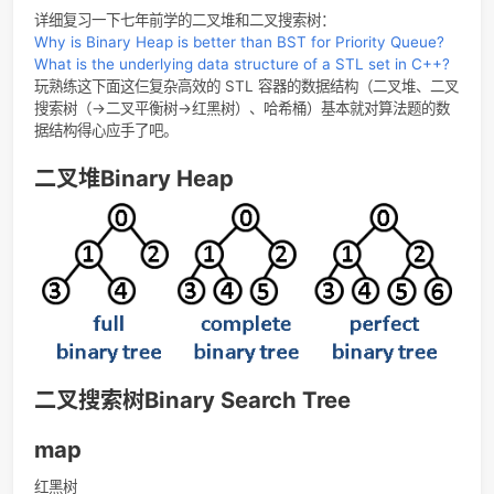
堆是一棵树。
大根堆主要支持的操作有：插入一个数、查询最大值、删除最
值、合并两个堆、减小一个元素的值。
可并堆支持高效合并。
可持久化，是对任意历史版本进行查询或者操作，产生新的版
priority_queue往往是二叉堆，提到堆也往往指二叉堆。
下表来自
oi-wiki
，
oi-wiki
对下面三个数据结构解释得都不错，
直接看oi-wiki，这里只作为笔记。
操作
数据
二叉堆
配对堆
左偏树
二
\
结构
O
(
log
n
)
O
(
1
)
O
(
log
n
)
O
(
l
插入
(
log
)
(
1
)
(
log
)
(
l
O
n
O
O
n
O
（insert）
O
(
1
)
O
(
1
)
O
(
1
)
O
(
1
查询最大值
(
1
)
(
1
)
(
1
)
(
1
O
O
O
O
（find-
max）
O
(
log
n
)
O
(
log
n
)
O
(
log
n
)
O
(
l
删除最大值
(
log
)
(
log
)
(
log
)
(
l
O
n
O
n
O
n
O