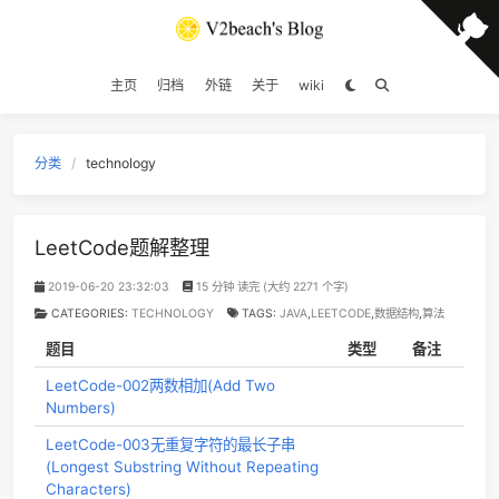
主页
归档
外链
关于
wiki
分类
technology
LeetCode题解整理
2019-06-20 23:32:03
15 分钟 读完 (大约 2271 个字)
CATEGORIES:
TECHNOLOGY
TAGS:
JAVA
,
LEETCODE
,
数据结构
,
算
题目
类型
备
LeetCode-002两数相加(Add Two
Numbers)