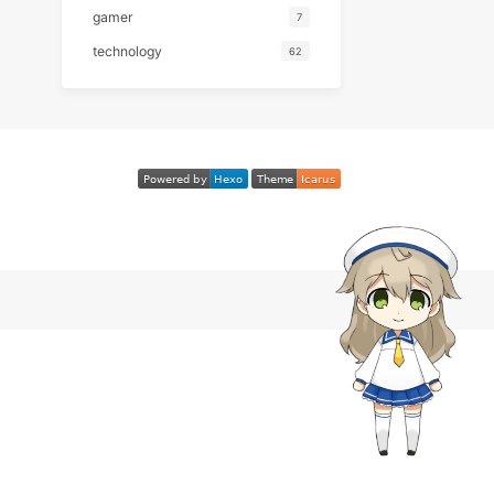
分类
emotion
20
gamer
7
technology
62