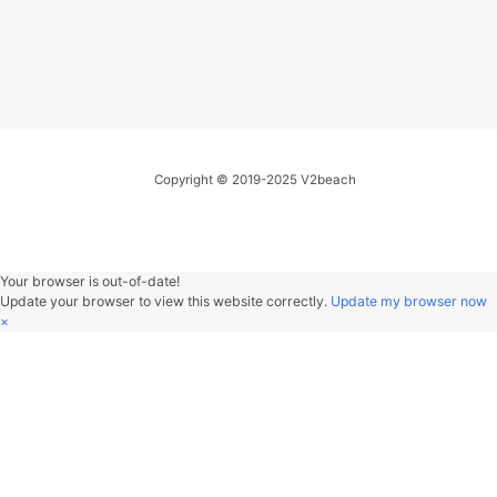
Rational Romance
52
Romantica
伍々慧
今君の匂いがしてる
君を抱いていいの
53
こいのうた
MONGOL800
好きになってもいいの
君を抱いていいの
54
把耳朵叫醒
金海心
夏が通りすぎてゆく
ああ時は音をたてずに
ふたりつつんで流れて
55
Chamomile Tea
Chance Thrash
ゆく
ああそうだね 少し寒
いね
今日はありがとう
56
你眼里的光
老番茄 / Cled
明日会えるね
何も聞かないで
57
You outside my window
何もなにも見ないで
君を悲しませるもの
きのこ帝国
58
クロノスタシス
きのこ帝国
何も何も見ないで
君を抱いていいの
59
LET IT OUT
福原美穂
心は今どこにあるの
君を抱いていいの
60
Cigarettes & Alcohol
Oasis
好きになってもいいの
Copyright © 2019-2025 V2beach
61
again
YUI
62
Quizas, Quizas, Quizas,
Nat King Cole
63
流川枫与苍井空
黑撒
64
Dark Sky City
Amparo
Your browser is out-of-date!
Update your browser to view this website correctly.
Update my brow
65
南方 (Live)
达达乐队