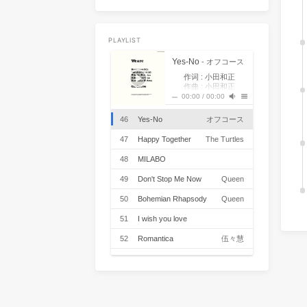
Tim McGraw
39
Uptown Funk
Mark Ronson / Bruno Mars
40
Dumb Ways to Die
Oliver McGill
41
Gangsta's Paradise
Coolio / L.V.
42
Boys
Lizzo
PLAYLIST
43
Neo Soul Progression(Cover
Yes-No
- オフコース
作词 : 小田和正
Royziv)（翻自 Royziv）
炜子
44
50 Ways to Say Goodbye
Train
作曲 : 小田和正
今なんていったの
00:00
/
00:00
45
We Three
The Ink Spots
他のこと考えて
君のことぼんやり見て
46
Yes-No
オフコース
た
好きな人はいるの
答えたくないなら
47
Happy Together
The Turtles
きこえない ふりをす
ればいい
君を抱いていいの
48
MILABO
好きになってもいいの
君を抱いていいの
ずっと真夜中でいいのに。
49
Don't Stop Me Now
Queen
心は今どこにあるの
ことばがもどかしくて
50
Bohemian Rhapsody
Queen
うまくいえないけれど
君のことばかり 気に
51
I wish you love
なる
ほらまた笑うんだね
ふざけているみたいに