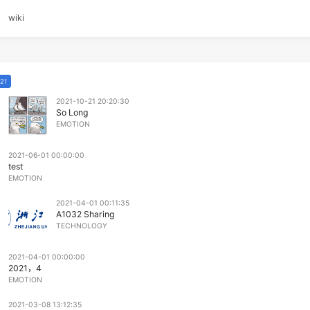
链
关于
wiki
2021
2021-10-21 20:20:30
So Long
EMOTION
2021-06-01 00:00:00
test
EMOTION
2021-04-01 00:11:35
A1032 Sharing
TECHNOLOGY
2021-04-01 00:00:00
2021，4