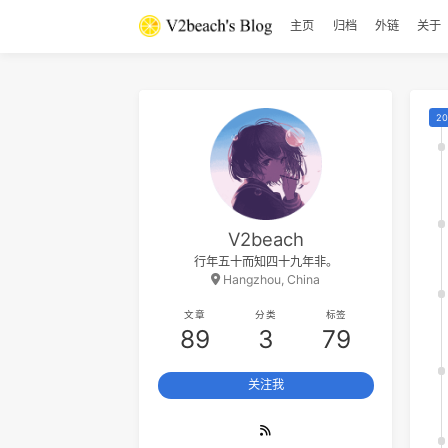
25
Boyish
Japanese Breakfast
主页
归档
外
26
平淡日子里的刺
宋冬野
27
枝江
九重临 / 小心台階
28
Summer
晚星AvA
29
Spring
向晚Ava / 爱郊野不爱派对
30
咚咚
啥都想学菜鸟Ye
31
Promise
山岡晃
32
Piano Concerto No. 23 in A
V2beach
major, K488:2. Adagio
33
Maniac
Michael Sembello
行年五十而知四十九年非。
Maurizio Pollini / Wiener
34
The Big Rock Candy Mountain
Hangzhou, China
Philharmoniker / Karl Böhm
Harry McClintock
35
Take My True Love By The
文章
分类
标签
89
3
79
Hand
The Limeliters
36
爱
莫文蔚
37
Until I Found You
关注我
Stephen Sanchez
38
Something Like That