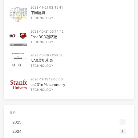
孤单单的身影后寂寥的心情
永远无怨的是我的双眼
13
Seven Nation Army
The White Strip
music花一样的孩子 永远的only one
苍茫茫的天涯路是你的飘泊
14
君と僕 (feat. 松井祐貴)
井草圣二 / 松井祐
寻寻觅觅长相守是我的脚步
黑漆漆的孤枕边是你的温柔
15
Something Stupid
Frank Sinat
醒来时的清晨里是我的哀愁
阅读推荐
或许明日太阳西下倦鸟已归时
16
Aruarian Dance
Nujabes / Fat J
你将已经踏上旧时的归途
2024-01-27 03:45:41
人生难得再次寻觅相知的伴侣
磁存储
17
The Last Of Us
Beyond The Guit
生命终究难舍蓝蓝的白云天
TECHNOLOGY
轰隆隆的雷雨声在我的窗前
18
Ashes
Stell
怎么也难忘记你离去的转变
孤单单的身影后寂寥的心情
2023-11-21 03:45:41
19
Can't Help Falling in Love
Elvis Presl
永远无怨的是我的双眼
中国建筑
永远无怨的是我的双眼
TECHNOLOGY
20
No Fear In My Heart
朴
21
世界第一等
伍
2023-10-21 03:14:42
22
Yellow
Coldpl
FreeBSD趟坑记
TECHNOLOGY
23
摇滚一下吧
随3
24
突然的自我 (Live)
伍
2023-10-19 21:56:58
NAS装机实录
25
Boyish
Japanese Breakfa
TECHNOLOGY