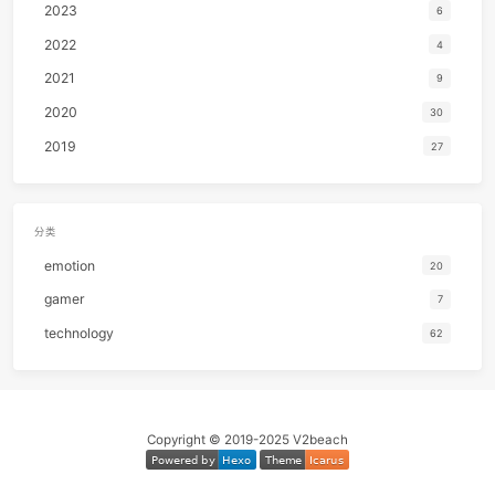
26
平淡日子里的刺
宋冬
2020-11-15 19:00:00
27
枝江
九重临 / 小心台
cs231n ⅓ summary
TECHNOLOGY
28
Summer
晚星Av
29
Spring
向晚Ava / 爱郊野不爱派
30
咚咚
啥都想学菜鸟Y
归档
31
Promise
山岡
2025
32
Piano Concerto No. 23 in A major, K488:2. Adagio
2024
Maurizio Pollini / Wiener Philharmoniker / Karl Bö
33
Maniac
Michael Sembel
2023
34
The Big Rock Candy Mountain
Harry McClinto
2022
35
Take My True Love By The Hand
The Limelite
2021
36
爱
莫文
2020
37
Until I Found You
Stephen Sanch
2019
38
Something Like That
Tim McGr
39
Uptown Funk
Mark Ronson / Bruno Ma