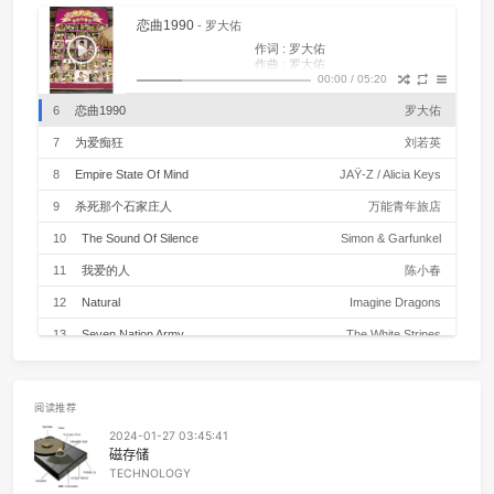
1
Don't Let Me Down
John Lenn
2
In My Life
The Beatl
PLAYLIST
3
I Got The Same Old Blues
J.J. Ca
恋曲1990
- 罗大佑
4
Every Breath You Take
The Poli
作词 : 罗大佑
作曲 : 罗大佑
5
反乌托邦Pt.2
亞細亞曠世奇才 / 洛天依Official / 乌托
编曲 : 张定元
00:00
/
05:20
乌溜溜的黑眼珠和你的笑脸
怎么也难忘记你容颜的转变
6
恋曲1990
罗大
轻飘飘的旧时光就这么溜走
转头回去看看时已匆匆数年
7
为爱痴狂
刘若
苍茫茫的天涯路是你的飘泊
寻寻觅觅长相守是我的脚步
8
Empire State Of Mind
JAŸ-Z / Alicia Ke
黑漆漆的孤枕边是你的温柔
醒来时的清晨里是我的哀愁
9
杀死那个石家庄人
万能青年旅
或许明日太阳西下倦鸟已归时
你将已经踏上旧时的归途
10
The Sound Of Silence
Simon & Garfunk
人生难得再次寻觅相知的伴侣
生命终究难舍蓝蓝的白云天
11
我爱的人
陈小
轰隆隆的雷雨声在我的窗前
怎么也难忘记你离去的转变
12
Natural
Imagine Drago