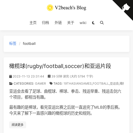
主页
归档
外链
关于
wiki
标签
football
橄榄球(rugby/football,soccer)和亚运片段
2023-11-13 23:31:44
39 分钟 读完 (大约 5794 个字)
CATEGORIES:
GAMER
TAGS:
19THASIANGAMES
,
FOOTBALL
,
亚运
亚运会去看了足球、曲棍球、棒球、拳击、残运举重、残运击
个项目，都相当有趣。
最有趣的是棒球，看完亚运比赛之后就一直追完了MLB的季后
今天来了解下一直感兴趣的橄榄球的历史和规则。