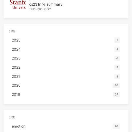
中国建筑
何不用歌声摘录下你的日记
TECHNOLOGY
如果你不爱唱歌也没关系
68
Who's Theme
MINMI旻
就让第一道阳光把你的耳朵叫醒
69
Light Waves
井草圣
2023-10-21 03:14:42
FreeBSD趟坑记
70
風待ち
伍々
TECHNOLOGY
2023-10-19 21:56:58
NAS装机实录
TECHNOLOGY
2020-11-15 19:00:00
cs231n ⅓ summary
TECHNOLOGY
归档
2025
2024