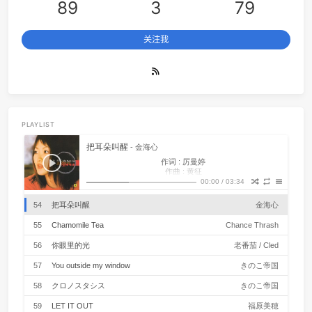
V2beach
41
Gangsta's Paradise
Coolio / L.
行年五十而知四十九年非。
42
Boys
Liz
Hangzhou, China
43
Neo Soul Progression(Cover Royziv)（翻自 Royziv）
炜
文章
分类
标签
89
3
79
44
50 Ways to Say Goodbye
Tra
45
We Three
The Ink Spo
关注我
46
Yes-No
オフコー
47
Happy Together
The Turtl
48
MILABO
ずっと真夜中でいいのに
49
Don't Stop Me Now
Que
50
Bohemian Rhapsody
Que
PLAYLIST
51
I wish you love
Rational Roman
把耳朵叫醒
- 金海心
作词 : 厉曼婷
52
Romantica
伍々
作曲 : 黄征
编曲 : 黄征
00:00
/
03:34
53
こいのうた
MONGOL80
这大街上来来往往的红男绿女