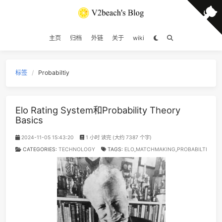
14
君と僕 (feat. 松井祐貴)
井草圣二 / 松井祐
15
Something Stupid
Frank Sinat
主页
归档
外链
关于
wiki
16
Aruarian Dance
Nujabes / Fat J
17
The Last Of Us
Beyond The Guit
18
Ashes
Stell
标签
Probabiltiy
19
Can't Help Falling in Love
Elvis Presl
20
No Fear In My Heart
朴
Elo Rating System和Probability Theory
21
世界第一等
伍
Basics
22
Yellow
Coldpl
2024-11-05 15:43:20
1 小时 读完 (大约 7387 个字)
23
摇滚一下吧
随3
CATEGORIES:
TECHNOLOGY
TAGS:
ELO
,
MATCHMAKING
,
PROBA
24
突然的自我 (Live)
伍
25
Boyish
Japanese Breakfa
26
平淡日子里的刺
宋冬