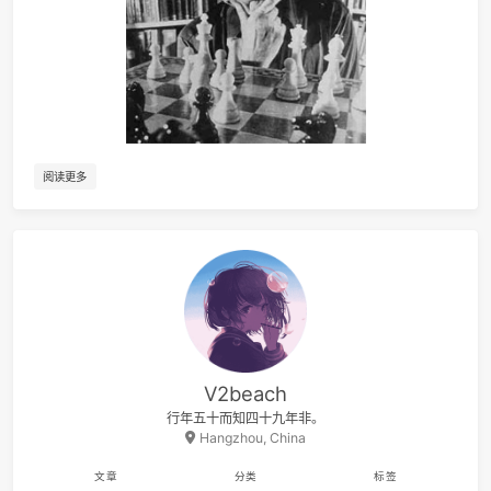
27
枝江
九重临 / 小心台
28
Summer
晚星Av
29
Spring
向晚Ava / 爱郊野不爱派
30
咚咚
啥都想学菜鸟Y
31
Promise
山岡
32
Piano Concerto No. 23 in A major, K488:2. Adagio
Maurizio Pollini / Wiener Philharmoniker / Karl Bö
33
Maniac
Michael Sembel
阅读更多
34
The Big Rock Candy Mountain
Harry McClinto
35
Take My True Love By The Hand
The Limelite
36
爱
莫文
37
Until I Found You
Stephen Sanch
38
Something Like That
Tim McGr
39
Uptown Funk
Mark Ronson / Bruno Ma
40
Dumb Ways to Die
Oliver McGi