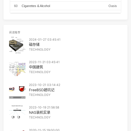
从不忘带出门的是面无表情
54
把耳朵叫醒
金海
我那颗总爱唱歌的心灵
也就只好两手一摊坐在路边休息
55
Chamomile Tea
Chance Thra
不管3 3 6 3 还是3 1 2 7
像一个一个困在凡间的精灵
56
你眼里的光
老番茄 / Cl
我愿意歌颂祖国和表扬爱情
但只盼望听我歌唱的人赶快清醒
57
You outside my window
きのこ帝
1 1 1 2 3 5 像风筝呼啸而去
5 5 5 7 2 4 是落叶轻轻哭泣
58
クロノスタシス
きのこ帝
1 1 1 2 3 7 没有人认真在听
那被你遗忘的旋律却是我宿命的追寻
59
LET IT OUT
福原美
公园就要拆去别拆去记忆
何不用歌声摘录下你的日记
60
Cigarettes & Alcohol
Oas
如果你不爱唱歌也没关系
就让第一道阳光把你的耳朵叫醒
61
again
Y
不管3 3 6 3 还是3 1 2 7
像一个一个困在凡间的精灵
62
Quizas, Quizas, Quizas,
Nat King Co
我愿意歌颂祖国和表扬爱情
但只盼望听我歌唱的人赶快清醒
1 1 1 2 3 5 像风筝呼啸而去
63
流川枫与苍井空
黑
阅读推荐
5 5 5 7 2 4 是落叶轻轻哭泣
1 1 1 2 3 7 没有人认真在听
2024-01-27 03:45:41
64
Dark Sky City
Ampa
那被你遗忘的旋律却是我宿命的追寻
磁存储
公园就要拆去别拆去记忆
65
南方 (Live)
达达乐
TECHNOLOGY
何不用歌声摘录下你的日记
如果你不爱唱歌也没关系
66
ドアーズ
古川本
就让第一道阳光把你的耳朵叫醒
2023-11-21 03:45:41
公园就要拆去别拆去记忆
67
ラブ・ストーリーは突然に
小田和