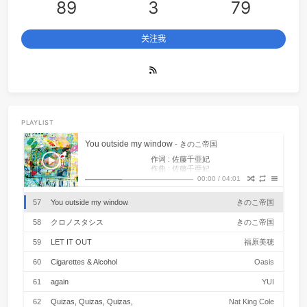
V2beach
44
50 Ways to Say Goodbye
Tra
行年五十而知四十九年非。
45
We Three
The Ink Spo
Hangzhou, China
46
Yes-No
オフコー
文章
分类
标签
89
3
79
47
Happy Together
The Turtl
48
MILABO
ずっと真夜中でいいのに
关注我
49
Don't Stop Me Now
Que
50
Bohemian Rhapsody
Que
51
I wish you love
Rational Roman
52
Romantica
伍々
53
こいのうた
MONGOL80
PLAYLIST
54
把耳朵叫醒
金海
You outside my window
- きのこ帝国
作词 : 佐藤千亜妃
55
Chamomile Tea
Chance Thra
作曲 : 佐藤千亜妃
夜 未来 永い 怖い 夢見る 終わり
00:00
/
04:01
56
你眼里的光
老番茄 / Cl
明日 光 閉ざす 窓の中が 世界