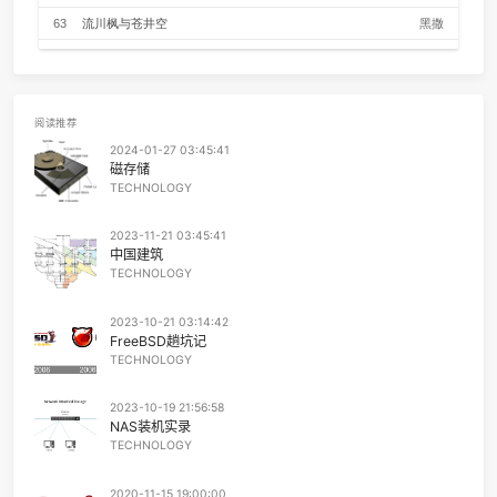
夜 空 見上げれば そう 何も見えん
57
You outside my window
きのこ帝
明日 来たる 明日を壊す妄想
阿呆くせえ
58
クロノスタシス
きのこ帝
夜 未来 永い 怖い 夢見る 終わり
明日 光 閉ざす 窓の中が 世界
59
LET IT OUT
福原美
夜 空 見上げれば そう 何も見えん
明日 来たる 明日を壊す妄想
60
Cigarettes & Alcohol
Oas
いつかいつか 見えない壁を
越えて そっと触れてよ
61
again
Y
いつかいつか 透明な壁を
壊して きみに触れて 笑うよ
62
Quizas, Quizas, Quizas,
Nat King Co
いつかいつか 癒えない傷も
抱えて そっと触れてよ
63
流川枫与苍井空
黑
いつかいつか 言えない言葉
伝えて きみに触れて 笑うよ
64
Dark Sky City
Ampa
65
南方 (Live)
达达乐
66
ドアーズ
古川本
阅读推荐
2024-01-27 03:45:41
67
ラブ・ストーリーは突然に
小田和
磁存储
68
Who's Theme
MINMI旻
TECHNOLOGY
69
Light Waves
井草圣
2023-11-21 03:45:41
70
風待ち
伍々