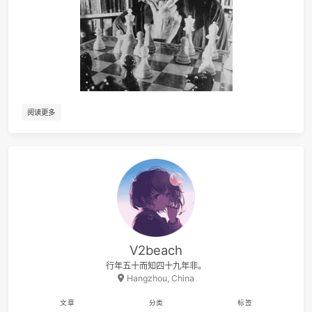
30
咚咚
啥都想学菜鸟Y
31
Promise
山岡
32
Piano Concerto No. 23 in A major, K488:2. Adagio
Maurizio Pollini / Wiener Philharmoniker / Karl Bö
33
Maniac
Michael Sembel
34
The Big Rock Candy Mountain
Harry McClinto
35
Take My True Love By The Hand
The Limelite
36
爱
莫文
阅读更多
37
Until I Found You
Stephen Sanch
38
Something Like That
Tim McGr
39
Uptown Funk
Mark Ronson / Bruno Ma
40
Dumb Ways to Die
Oliver McGi
41
Gangsta's Paradise
Coolio / L.
42
Boys
Liz
43
Neo Soul Progression(Cover Royziv)（翻自 Royziv）
炜