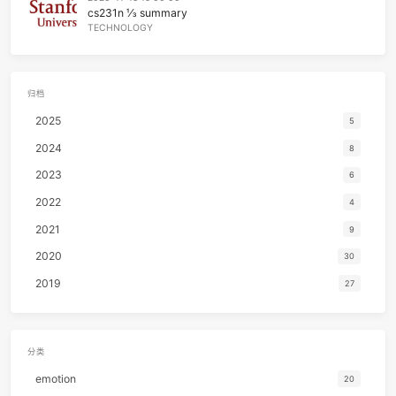
中国建筑
TECHNOLOGY
2023-10-21 03:14:42
FreeBSD趟坑记
TECHNOLOGY
2023-10-19 21:56:58
NAS装机实录
TECHNOLOGY
2020-11-15 19:00:00
cs231n ⅓ summary
TECHNOLOGY
归档
2025
2024