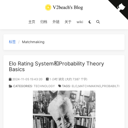
16
Aruarian Dance
Nujabes / Fat J
17
The Last Of Us
Beyond The Guit
18
Ashes
Stell
主页
归档
外链
关于
wiki
19
Can't Help Falling in Love
Elvis Presl
20
No Fear In My Heart
朴
标签
Matchmaking
21
世界第一等
伍
22
Yellow
Coldpl
23
摇滚一下吧
随3
Elo Rating System和Probability Theory
24
突然的自我 (Live)
伍
Basics
25
Boyish
Japanese Breakfa
2024-11-05 15:43:20
1 小时 读完 (大约 7387 个字)
26
平淡日子里的刺
宋冬
CATEGORIES:
TECHNOLOGY
TAGS:
ELO
,
MATCHMAKING
,
PROBA
27
枝江
九重临 / 小心台
28
Summer
晚星Av
29
Spring
向晚Ava / 爱郊野不爱派