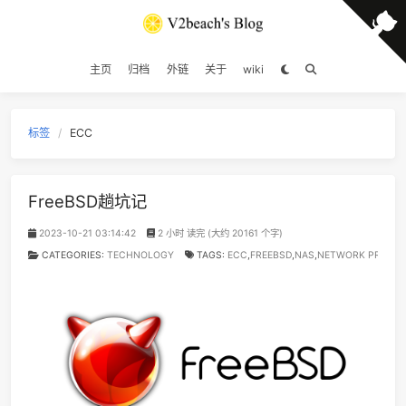
主页
归档
外链
关于
wiki
标签
ECC
FreeBSD趟坑记
2023-10-21 03:14:42
2 小时 读完 (大约 20161 个字)
CATEGORIES:
TECHNOLOGY
TAGS:
ECC
,
FREEBSD
,
NAS
,
NETWO