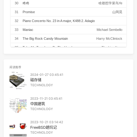
24
突然的自我 (Live)
伍
PLAYLIST
25
Boyish
Japanese Breakfa
Summer
- 晚星AvA
你好吗在干嘛
26
平淡日子里的刺
宋冬
陪我去海边走走好吗
穿轻松舒适的衣裳不用打扮心情简单
00:00
/
03:39
27
枝江
九重临 / 小心台
就让手心的汗黏住手
落日的请求慢慢走
28
Summer
晚星Av
想在角落里燃烧殆尽
融化在这夏日的热里
29
Spring
向晚Ava / 爱郊野不爱派
我好像有很多遗憾和悲伤
可在你面前无法开口倾诉衷肠
30
咚咚
啥都想学菜鸟Y
我不想一个人呆着也不想
和谁呆着得去做些什么却不想做任何
31
Promise
山岡
转眼我又重复浪费生命
眨眼我又在期待奇迹
32
Piano Concerto No. 23 in A major, K488:2. Adagio
独自在公路边的绿化带散步好了
我和我的影子很浪漫
Maurizio Pollini / Wiener Philharmoniker / Karl Bö
33
Maniac
Michael Sembel
夜路很窄没有大海
夏天也不用听快节奏
34
The Big Rock Candy Mountain
Harry McClinto
让灯光消失的慢些好吗
不用热情的生活也可以慢
35
Take My True Love By The Hand
The Limelite
就像现在这样缓缓走吧
纷繁复杂也不用害怕去长大
36
爱
莫文
去试错啊去哭泣啊去发疯啊
也不用担心承担的责任重大
37
Until I Found You
Stephen Sanch
去尝试呀 去沮丧啊去从头开始吧
阅读推荐