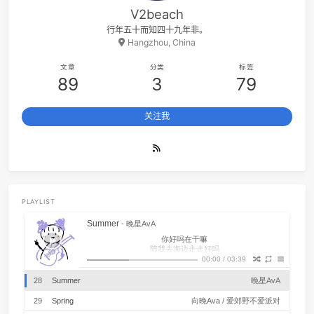
11
我爱的人
陈小
12
Natural
Imagine Drago
13
Seven Nation Army
The White Strip
14
君と僕 (feat. 松井祐貴)
井草圣二 / 松井祐
V2beach
15
Something Stupid
Frank Sinat
行年五十而知四十九年非。
16
Aruarian Dance
Nujabes / Fat J
Hangzhou, China
17
The Last Of Us
Beyond The Guit
文章
分类
标签
18
Ashes
Stell
89
3
79
19
Can't Help Falling in Love
Elvis Presl
关注我
20
No Fear In My Heart
朴
21
世界第一等
伍
22
Yellow
Coldpl
23
摇滚一下吧
随3