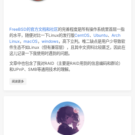
1
Don't Let Me Down
John Lenn
2
In My Life
The Beatl
FreeBSD的官方文档和社区
的完善程度是所有操作系统里首屈
的水平，随便对比一下Linux的发行版
CentOS
、
Ubuntu
、
Arc
3
I Got The Same Old Blues
J.J. Ca
Linux
，
macOS
，
windows
，高下立判。唯二缺点是用户少导
4
Every Breath You Take
The Poli
件生态不如Linux（但有兼容层），且其中文资料比较匮乏，因
这儿记录一下我使用时遇到的问题。
5
反乌托邦Pt.2
亞細亞曠世奇才 / 洛天依Official / 乌托
文章中也包含了我对RAID（主要是RAID用到的信息编码和群
6
恋曲1990
罗大
和UPnP、SMB等通用技术的理解。
7
为爱痴狂
刘若
8
Empire State Of Mind
JAŸ-Z / Alicia Ke
阅读更多
9
杀死那个石家庄人
万能青年旅
10
The Sound Of Silence
Simon & Garfunk