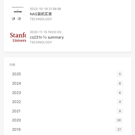
如果我们有很多人一起走
38
Something Like That
Tim McGr
就是声势浩大的游行
2024-01-27 03:45:41
哪怕只剩下一个我自己走
磁存储
39
Uptown Funk
Mark Ronson / Bruno Ma
也能在脑海里造梦旅行
TECHNOLOGY
40
Dumb Ways to Die
Oliver McGi
2023-11-21 03:45:41
41
Gangsta's Paradise
Coolio / L.
中国建筑
TECHNOLOGY
42
Boys
Liz
43
Neo Soul Progression(Cover Royziv)（翻自 Royziv）
炜
2023-10-21 03:14:42
FreeBSD趟坑记
44
50 Ways to Say Goodbye
Tra
TECHNOLOGY
45
We Three
The Ink Spo
46
Yes-No
オフコー
2023-10-19 21:56:58
NAS装机实录
47
Happy Together
The Turtl
TECHNOLOGY
48
MILABO
ずっと真夜中でいいのに
2020-11-15 19:00:00
49
Don't Stop Me Now
Que
cs231n ⅓ summary
TECHNOLOGY
50
Bohemian Rhapsody
Que