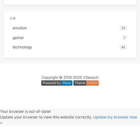
51
I wish you love
Rational Roman
52
Romantica
伍々
归档
53
こいのうた
MONGOL80
2025
54
把耳朵叫醒
金海
2024
55
Chamomile Tea
Chance Thra
2023
56
你眼里的光
老番茄 / Cl
2022
57
You outside my window
きのこ帝
2021
58
クロノスタシス
きのこ帝
2020
59
LET IT OUT
福原美
2019
60
Cigarettes & Alcohol
Oas
61
again
Y
62
Quizas, Quizas, Quizas,
Nat King Co
分类
63
流川枫与苍井空
黑
emotion
64
Dark Sky City
Ampa