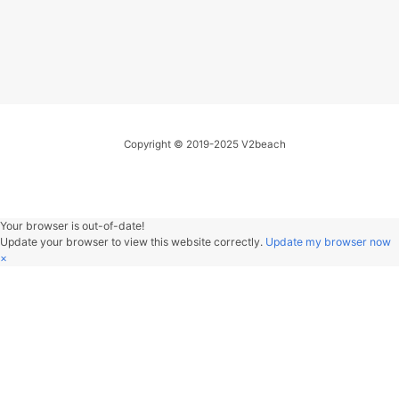
32
Piano Concerto No. 23 in A
破的城市平淡日子
他要寻找生活的刺
major, K488:2. Adagio
33
Maniac
Michael Sembello
生活是这样子 不如诗
转身撞到现实 又只能如
Maurizio Pollini / Wiener
34
The Big Rock Candy Mountain
是
他却依然 对现实放肆
等着美丽的故事被腐蚀
Philharmoniker / Karl Böhm
Harry McClintock
35
Take My True Love By The
最后的好梦渐渐消失
放下玩具举起双手都没
Hand
The Limeliters
36
爱
莫文蔚
有微辞
这是个很久远的事
在歌舞升平的城市
37
Until I Found You
在我手的将要丢失
Stephen Sanchez
38
Something Like That
Tim McGraw
39
Uptown Funk
Mark Ronson / Bruno Mars
40
Dumb Ways to Die
Oliver McGill
41
Gangsta's Paradise
Coolio / L.V.
Copyright © 2019-2025 V2beach
42
Boys
Lizzo
43
Neo Soul Progression(Cover
Royziv)（翻自 Royziv）
炜子
44
50 Ways to Say Goodbye
Train
Your browser is out-of-date!
Update your browser to view this website correctly.
Update my brow
45
We Three
The Ink Spots