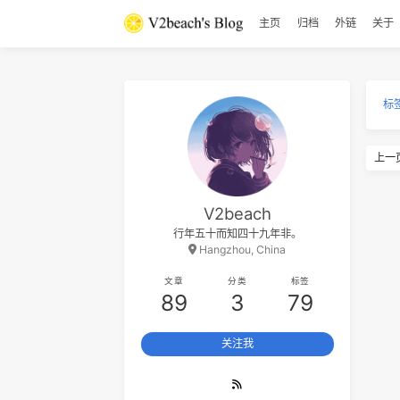
The Police
5
反乌托邦Pt.2
主页
归档
外
亞細亞曠世奇才 / 洛天依Official / 乌
6
恋曲1990
罗大佑
托邦P
7
为爱痴狂
刘若英
8
Empire State Of Mind
JAŸ-Z / Alicia Keys
9
杀死那个石家庄人
万能青年旅店
10
The Sound Of Silence
Simon & Garfunkel
11
我爱的人
陈小春
12
Natural
Imagine Dragons
V2beach
13
Seven Nation Army
行年五十而知四十九年非。
The White Stripes
14
君と僕 (feat. 松井祐貴)
Hangzhou, China
井草圣二 / 松井祐貴
15
Something Stupid
Frank Sinatra
文章
分类
标签
16
Aruarian Dance
89
3
79
Nujabes / Fat Jon
17
The Last Of Us
关注我
Beyond The Guitar
18
Ashes
Stellar