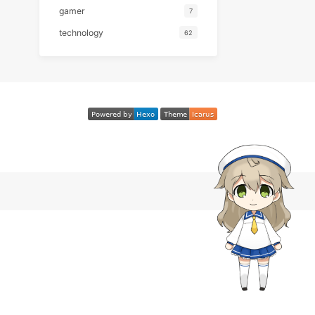
分类
emotion
20
gamer
7
technology
62