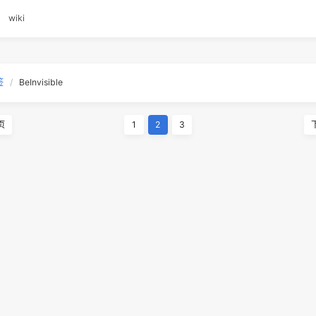
链
关于
wiki
标签
BeInvisible
上一页
1
2
3