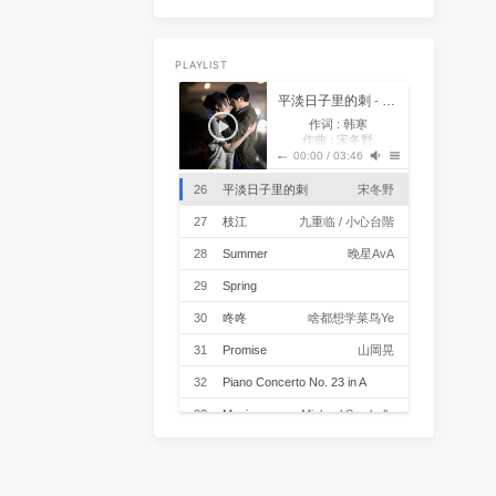
19
Can't Help Falling in Love
Elvis Presley
20
No Fear In My Heart
朴树
21
世界第一等
伍佰
22
Yellow
Coldplay
PLAYLIST
23
摇滚一下吧
随3听
平淡日子里的刺
- 宋冬野
作词 : 韩寒
24
突然的自我 (Live)
伍佰
作曲 : 宋冬野
在歌舞升平的城市
00:00
/
03:46
25
Boyish
Japanese Breakfast
忍不住回头看我的城池
在我手的将要丢失
26
平淡日子里的刺
宋冬野
他的幼稚我的固执
都成为历史
27
枝江
九重临 / 小心台階
破的城市平淡日子
他要寻找 生活的刺
28
Summer
晚星AvA
生活是这样子 不如诗
转身撞到现实 又只能如
29
Spring
是
他却依然 对现实放肆
等着美丽的故事被腐蚀
向晚Ava / 爱郊野不爱派对
30
咚咚
啥都想学菜鸟Ye
最后的好梦渐渐消失
放下玩具举起双手都没
31
Promise
山岡晃
有微辞
他的幼稚我的固执
都成为历史