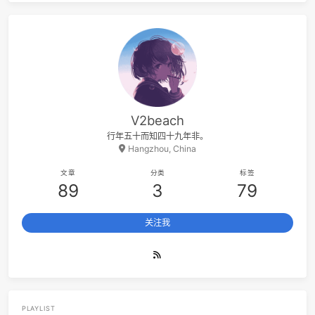
阅读更多
35
Take My True Love By The Hand
The Limelite
36
爱
莫文
37
Until I Found You
Stephen Sanch
38
Something Like That
Tim McGr
39
Uptown Funk
Mark Ronson / Bruno Ma
40
Dumb Ways to Die
Oliver McGi
41
Gangsta's Paradise
Coolio / L.
V2beach
42
Boys
Liz
行年五十而知四十九年非。
43
Neo Soul Progression(Cover Royziv)（翻自 Royziv）
炜
Hangzhou, China
44
50 Ways to Say Goodbye
Tra
文章
分类
标签
89
3
79
45
We Three
The Ink Spo
46
Yes-No
オフコー
关注我
47
Happy Together
The Turtl