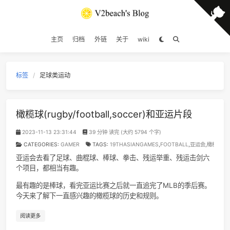
21
世界第一等
伍
22
Yellow
Coldpl
23
摇滚一下吧
随3
主页
归档
外链
关于
wiki
24
突然的自我 (Live)
伍
25
Boyish
Japanese Breakfa
标签
足球类运动
26
平淡日子里的刺
宋冬
27
枝江
九重临 / 小心台
橄榄球(rugby/football,soccer)和亚运片段
28
Summer
晚星Av
29
Spring
向晚Ava / 爱郊野不爱派
2023-11-13 23:31:44
39 分钟 读完 (大约 5794 个字)
30
咚咚
啥都想学菜鸟Y
CATEGORIES:
GAMER
TAGS:
19THASIANGAMES
,
FOOTBALL
,
亚运
31
Promise
山岡
亚运会去看了足球、曲棍球、棒球、拳击、残运举重、残运击
个项目，都相当有趣。
32
Piano Concerto No. 23 in A major, K488:2. Adagio
最有趣的是棒球，看完亚运比赛之后就一直追完了MLB的季后
Maurizio Pollini / Wiener Philharmoniker / Karl Bö
33
Maniac
Michael Sembel
今天来了解下一直感兴趣的橄榄球的历史和规则。
34
The Big Rock Candy Mountain
Harry McClinto