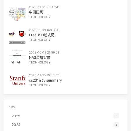
62
Quizas, Quizas, Quizas,
Nat King Co
63
流川枫与苍井空
黑
64
Dark Sky City
Ampa
阅读推荐
2024-01-27 03:45:41
65
南方 (Live)
达达乐
磁存储
66
ドアーズ
古川本
TECHNOLOGY
67
ラブ・ストーリーは突然に
小田和
2023-11-21 03:45:41
68
Who's Theme
MINMI旻
中国建筑
TECHNOLOGY
69
Light Waves
井草圣
70
風待ち
伍々
2023-10-21 03:14:42
FreeBSD趟坑记
TECHNOLOGY
2023-10-19 21:56:58
NAS装机实录
TECHNOLOGY