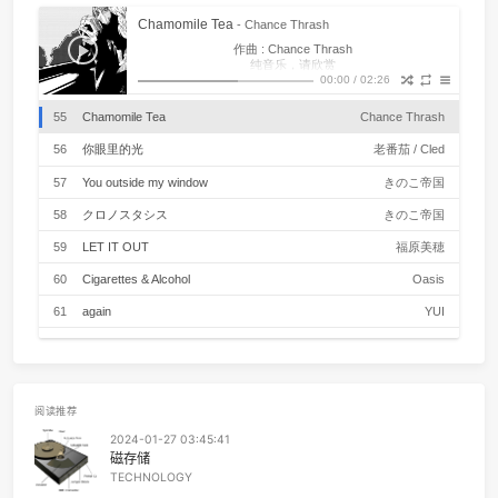
48
MILABO
ずっと真夜中でいいのに
49
Don't Stop Me Now
Que
50
Bohemian Rhapsody
Que
51
I wish you love
Rational Roman
PLAYLIST
52
Romantica
伍々
Chamomile Tea
- Chance Thrash
作曲 : Chance Thrash
53
こいのうた
MONGOL80
纯音乐，请欣赏
00:00
/
02:26
54
把耳朵叫醒
金海
55
Chamomile Tea
Chance Thra
56
你眼里的光
老番茄 / Cl
57
You outside my window
きのこ帝
58
クロノスタシス
きのこ帝
59
LET IT OUT
福原美
60
Cigarettes & Alcohol
Oas
61
again
Y