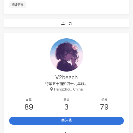
CATEGORIES:
EMOTION
TAGS:
LOG
一段时间以来过于闲散，不由得想写一点东西来总结自己的失
6
恋曲1990
罗大
状态，起不到作用则权当写了个Log，作为我Natural Neural
7
为爱痴狂
刘若
Networks里weight为0的一个neuron，给这回的少年又上层
8
Empire State Of Mind
JAŸ-Z / Alicia Ke
予一点意义。
9
杀死那个石家庄人
万能青年旅
阅读更多
10
The Sound Of Silence
Simon & Garfunk
11
我爱的人
陈小
上一页
12
Natural
Imagine Drago
13
Seven Nation Army
The White Strip
14
君と僕 (feat. 松井祐貴)
井草圣二 / 松井祐
15
Something Stupid
Frank Sinat
16
Aruarian Dance
Nujabes / Fat J
17
The Last Of Us
Beyond The Guit
V2beach
18
Ashes
Stell