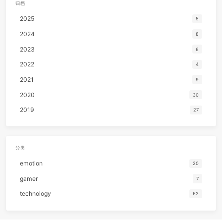
46
Yes-No
オフコー
2023-10-21 03:14:42
FreeBSD趟坑记
47
Happy Together
The Turtl
TECHNOLOGY
48
MILABO
ずっと真夜中でいいのに
49
Don't Stop Me Now
Que
2023-10-19 21:56:58
NAS装机实录
50
Bohemian Rhapsody
Que
TECHNOLOGY
51
I wish you love
Rational Roman
2020-11-15 19:00:00
52
Romantica
伍々
cs231n ⅓ summary
TECHNOLOGY
53
こいのうた
MONGOL80
54
把耳朵叫醒
金海
55
Chamomile Tea
Chance Thra
归档
56
你眼里的光
老番茄 / Cl
2025
57
You outside my window
きのこ帝
2024
58
クロノスタシス
きのこ帝
2023
59
LET IT OUT
福原美