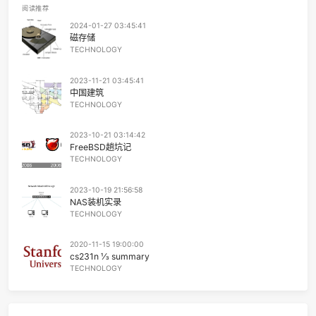
Maurizio Pollini / Wiener Philharmoniker / Karl Bö
33
Maniac
Michael Sembel
34
The Big Rock Candy Mountain
Harry McClinto
35
Take My True Love By The Hand
The Limelite
36
爱
莫文
37
Until I Found You
Stephen Sanch
38
Something Like That
Tim McGr
39
Uptown Funk
Mark Ronson / Bruno Ma
40
Dumb Ways to Die
Oliver McGi
阅读推荐
41
Gangsta's Paradise
Coolio / L.
2024-01-27 03:45:41
磁存储
42
Boys
Liz
TECHNOLOGY
43
Neo Soul Progression(Cover Royziv)（翻自 Royziv）
炜
2023-11-21 03:45:41
44
50 Ways to Say Goodbye
Tra
中国建筑
TECHNOLOGY
45
We Three
The Ink Spo