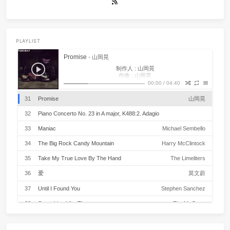
行年五十而知四十九年非。
19
Can't Help Falling in Love
Elvis Presl
Hangzhou, China
20
No Fear In My Heart
朴
文章
分类
标签
21
世界第一等
伍
89
3
79
22
Yellow
Coldpl
关注我
23
摇滚一下吧
随3
24
突然的自我 (Live)
伍
25
Boyish
Japanese Breakfa
26
平淡日子里的刺
宋冬
27
枝江
九重临 / 小心台
PLAYLIST
28
Summer
晚星Av
Promise
- 山岡晃
制作人 : 山岡晃
29
Spring
向晚Ava / 爱郊野不爱派
作曲 : 山岡晃
编曲 : 山岡晃
00:00
/
04:40
30
咚咚
啥都想学菜鸟Y
纯音乐，请欣赏
31
Promise
山岡
32
Piano Concerto No. 23 in A major, K488:2. Adagio