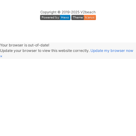
2022
60
Cigarettes & Alcohol
Oas
2021
61
again
Y
2020
62
Quizas, Quizas, Quizas,
Nat King Co
2019
63
流川枫与苍井空
黑
64
Dark Sky City
Ampa
65
南方 (Live)
达达乐
分类
66
ドアーズ
古川本
emotion
67
ラブ・ストーリーは突然に
小田和
gamer
68
Who's Theme
MINMI旻
technology
69
Light Waves
井草圣
70
風待ち
伍々
Copyright © 2019-2025 V2beach