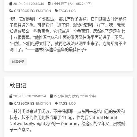
冬日记
2019-12-11 20:19:49
1 小时 读完 (大约 9522 个字)
CATEGORIES:
EMOTION
TAGS:
LOG
“嗯，它们游到一个洞里去，那儿有许多香蕉。它们游进去时还
子很普通的鱼。可是它们一进了洞，就馋得跟猪一样了。嘿，
知道有那么一些香蕉鱼，它们游进一个香蕉洞，居然吃了足足
十八根香蕉。”他推着气床和上面的乘客又往海平面前进了一英
“自然，它们吃得太胖了，就再也没法从洞里出来了。连挤都挤
洞口了。”——塞林格«逮香蕉鱼的最佳日子»
阅读更多
1
Don't Let Me Down
John Lenn
2
In My Life
The Beatl
秋日记
3
I Got The Same Old Blues
J.J. Ca
4
Every Breath You Take
The Poli
2019-10-20 20:40:54
15 分钟 读完 (大约 2238 个字)
5
反乌托邦Pt.2
亞細亞曠世奇才 / 洛天依Official / 乌托