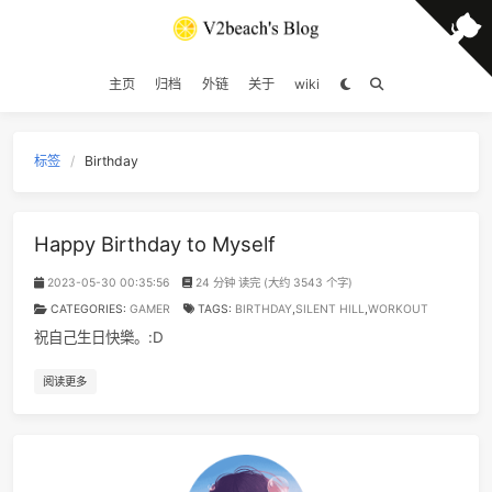
5
反乌托邦Pt.2
亞細亞曠世奇才 / 洛天依Official / 乌托
6
恋曲1990
罗大
主页
归档
外链
关于
wiki
7
为爱痴狂
刘若
8
Empire State Of Mind
JAŸ-Z / Alicia Ke
9
杀死那个石家庄人
万能青年旅
标签
Birthday
10
The Sound Of Silence
Simon & Garfunk
11
我爱的人
陈小
Happy Birthday to Myself
12
Natural
Imagine Drago
2023-05-30 00:35:56
24 分钟 读完 (大约 3543 个字)
13
Seven Nation Army
The White Strip
CATEGORIES:
GAMER
TAGS:
BIRTHDAY
,
SILENT HILL
,
WORKOUT
14
君と僕 (feat. 松井祐貴)
井草圣二 / 松井祐
祝自己生日快樂。:D
15
Something Stupid
Frank Sinat
16
Aruarian Dance
Nujabes / Fat J
阅读更多
17
The Last Of Us
Beyond The Guit