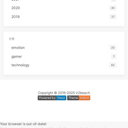
59
LET IT OUT
福原美
60
Cigarettes & Alcohol
Oas
归档
61
again
Y
2025
62
Quizas, Quizas, Quizas,
Nat King Co
2024
63
流川枫与苍井空
黑
2023
64
Dark Sky City
Ampa
2022
65
南方 (Live)
达达乐
2021
66
ドアーズ
古川本
2020
67
ラブ・ストーリーは突然に
小田和
2019
68
Who's Theme
MINMI旻
69
Light Waves
井草圣
70
風待ち
伍々
分类
emotion