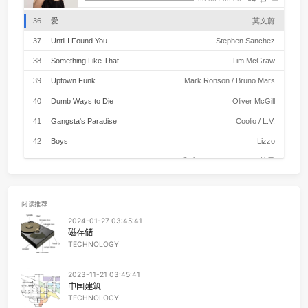
32
Piano Concerto No. 23 in A major, K488:2. Adagio
PLAYLIST
Maurizio Pollini / Wiener Philharmoniker / Karl Bö
33
Maniac
Michael Sembel
爱
- 莫文蔚
作词 : 李焯雄
34
The Big Rock Candy Mountain
Harry McClinto
作曲 : 陈晓娟
你还记得吗 记忆的炎夏
00:00
/
00:30
35
Take My True Love By The Hand
The Limelite
散落在风中的已蒸发
喧哗的都已沙哑
36
爱
莫文
没结果的花 未完成的牵挂
我们学会许多说法
37
Until I Found You
Stephen Sanch
来掩饰不碰的伤疤
因为我会想起你
38
Something Like That
Tim McGr
我害怕面对自己
我的意志 总被寂寞吞食
39
Uptown Funk
Mark Ronson / Bruno Ma
因为你总会提醒
过去总不会过去
40
Dumb Ways to Die
Oliver McGi
有种真爱不是我的
没结果的花 未完成的牵挂
41
Gangsta's Paradise
Coolio / L.
我们学会许多说法
来掩饰不碰的伤疤
42
Boys
Liz
因为我会想起你
我害怕面对自己
43
Neo Soul Progression(Cover Royziv)（翻自 Royziv）
炜
我的意志 总被寂寞吞食
因为你总会提醒
44
50 Ways to Say Goodbye
Tra
过去总不会过去
有种真爱不是我的