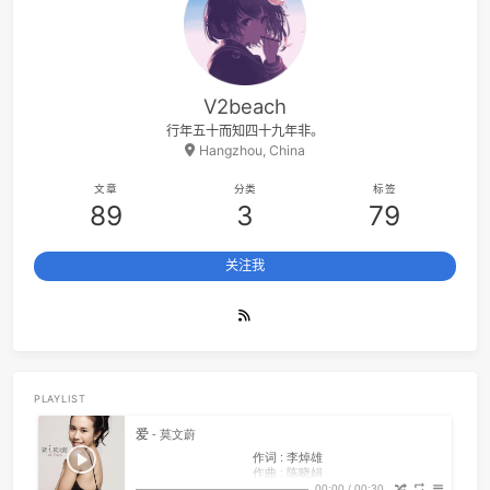
18
Ashes
Stell
19
Can't Help Falling in Love
Elvis Presl
20
No Fear In My Heart
朴
21
世界第一等
伍
22
Yellow
Coldpl
V2beach
23
摇滚一下吧
随3
行年五十而知四十九年非。
24
突然的自我 (Live)
伍
Hangzhou, China
25
Boyish
Japanese Breakfa
文章
分类
标签
26
平淡日子里的刺
宋冬
89
3
79
27
枝江
九重临 / 小心台
关注我
28
Summer
晚星Av
29
Spring
向晚Ava / 爱郊野不爱派
30
咚咚
啥都想学菜鸟Y
31
Promise
山岡