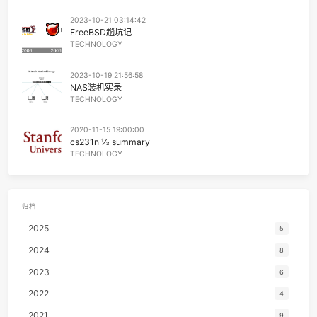
45
We Three
The Ink Spo
假如我不曾爱你
阅读推荐
我不会失去自己
想念的刺 钉住我的位置
46
Yes-No
オフコー
2024-01-27 03:45:41
因为你总会提醒
磁存储
尽管我得到世界
47
Happy Together
The Turtl
TECHNOLOGY
有些幸福不是我的
你还记得吗 记忆的炎夏
48
MILABO
ずっと真夜中でいいのに
我终于没选择的分岔
2023-11-21 03:45:41
最后又有谁到达
49
Don't Stop Me Now
Que
中国建筑
TECHNOLOGY
50
Bohemian Rhapsody
Que
51
I wish you love
Rational Roman
2023-10-21 03:14:42
FreeBSD趟坑记
52
Romantica
伍々
TECHNOLOGY
53
こいのうた
MONGOL80
54
把耳朵叫醒
金海
2023-10-19 21:56:58
NAS装机实录
55
Chamomile Tea
Chance Thra
TECHNOLOGY
56
你眼里的光
老番茄 / Cl
2020-11-15 19:00:00
57
You outside my window
きのこ帝
cs231n ⅓ summary
TECHNOLOGY
58
クロノスタシス
きのこ帝