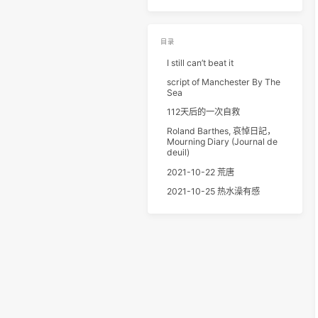
目录
I still can’t beat it
script of Manchester By Th
Sea
112天后的一次自救
Roland Barthes, 哀悼日記，
Mourning Diary (Journal de
deuil)
2021-10-22 荒唐
2021-10-25 热水澡有感