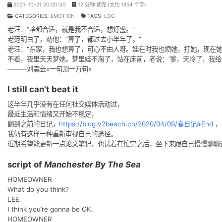
So Long
2021-10-21 20:20:30
12 分钟 读完 (大约 1854 个字)
CATEGORIES:
EMOTION
TAGS:
LOG
老汪：“啥都合适，就是我不合适，想灯盏。”
老范明白了，劝他：“算了，都过去小半年了。”
老汪：“东家，我也想算了，可心不由人呀。娃在时我也
e
不着，夜里天天梦她。梦里娃不淘了，站在床前，老说：‘
———刘震云«一句顶一万句»
I still can’t beat it
这半年几乎没有在任何社交媒体活动过，
最近生活和情绪又开始不稳定，
翻到之前的日记，
https://blog.v2beach.cn/2020/
我仍有这样一种重新审视自己的途径。
近期希望能更新一点论文笔记，也试着在忙完之后，坐
script of
Manchester By The Sea