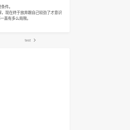
，最终却自觉为自己拴上脚镣，
逃。
。
鲠在喉的日子里，牢骚和崩溃是唯二出路。
世界影响并不大）和我人生都发生巨变的22个月，我的思想
年又跟刘by和楚d陆续失去联系，包括今年这10个月，这两
年的机会，总结一下我慌乱的本科生活，
21岁都只能保持每月2到3次洗澡的人来说，近一年最大
最爽的事之一，而且一定是最廉价的、性价比最高的快乐来
高效人类活动的必要条件。
温泉，当时我还无法理解，现在终于放弃跟自己较劲了才意识