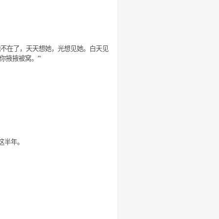
烦她，打她，现在她不在了，天天想她，光想见她。白天见
爹，天冷了，我给你掖掖被窝。’”
04/09/春日记#End
，
下来跟自己慢慢聊聊这半年。