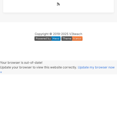
V2beach
行年五十而知四十九年非。
Hangzhou, China
文章
分类
标签
89
3
79
关注我