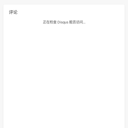
内存消耗46.8 MB，在所有 Java 提交中击败了65.42%的
用户。
字符串定长，Array最高效，但现在跑的效率还是极低的。
记：
已经写过1,2,3,7,9,13,14,20,706九道，在写 Top-100-liked-
questions ，账户页面
https://leetcode-cn.com/u/v2beac
，尝试在csdn记录，会努力找到每个题的最优解，欢迎互勉和
督。
LeetCode-021合并两个有序链表(Merge Two Sorted Lists
LeetCode-002两数相加(Add Two Numbers)
评论
正在检查 Disqus 能否访问...