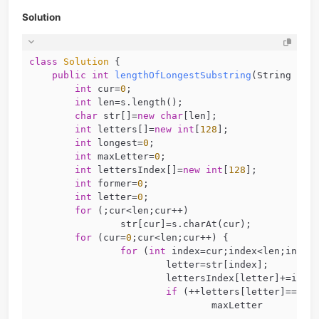
Output: 3
Explanation: The answer is “wke”, with the length of
3.
Solution
class
Solution
{
public
int
lengthOfLongestSubstring
(Str
int
 cur=
0
;		
int
 len=s.le
char
 str[]=
new
char
[len
int
 letters[]=
new
int
[
128
];
int
 longest=
0
;		
int
 maxLetter=
0
;	
int
 lettersIndex[]=
new
int
[
128
]
int
 former=
0
;		
int
 letter=
0
;		