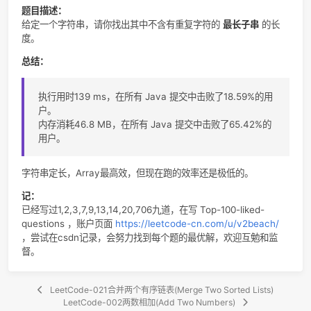
break
;
    			}
    		}
    		zeros(letters);
			zeros(lettersIndex)
    	}
return
 longest;
    }
public
int
[] zeros(
int
[] array) {
for
 (
i
}
题目描述：
给定一个字符串，请你找出其中不含有重复字符的
最长子串
的
度。
总结：
执行用时139 ms，在所有 Java 提交中击败了18.59%的
户。