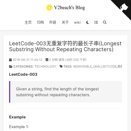
主页
归档
外链
关于
wiki
LeetCode-003无重复字符的最长子串(Longe
Substring Without Repeating Characters)
2019-06-21 11:24:12
2 分钟 读完 (大约 325 个字)
CATEGORIES:
TECHNOLOGY
TAGS:
BEINVISIBLE
,
JAVA
,
LEETCOD
LeetCode-003
Given a string, find the length of the longest
substring without repeating characters.